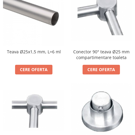
Cabluri si componente montanti
balustrada
Mana curenta perete
Mana curenta
Suporti mana curenta
Accesorii mana curenta
Teava Ø25x1,5 mm, L=6 ml
Conector 90° teava Ø25 mm
Prinderi punctuale
compartimentare toaleta
Prinderi punctuale
CERE OFERTA
CERE OFERTA
Conectori sticla
Cleme sticla
Accesorii prinderi punctuale
Sisteme copertina
Seturi copertina
Componente copertina
Securitate