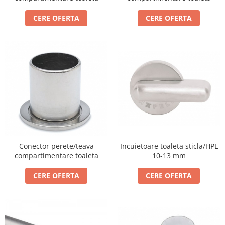
Bara stabilizatoare si conectori
cabine dus
CERE OFERTA
CERE OFERTA
Garnituri cabine dus
Butoni si manere cabine dus
Balustrade sticla
Profil U balustrada sticla
Cale si garnituri profil U
balustrada sticla
Accesorii profil U balustrada sticla
Mana curenta profil U balustrada
sticla
Conector perete/teava
Incuietoare toaleta sticla/HPL
compartimentare toaleta
10-13 mm
Accesorii mana curenta profilata
Balcon frantuzesc
CERE OFERTA
CERE OFERTA
Balustrade cu montanti
Montanti echipati
Cleme montanti balustrada