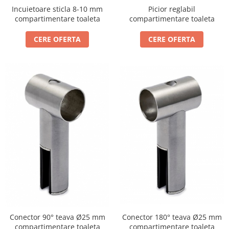
Usi glisante automate
Incuietoare sticla 8-10 mm
Picior reglabil
compartimentare toaleta
compartimentare toaleta
Componente usi glisante manuale
Usi armonice
CERE OFERTA
CERE OFERTA
Usi glisant-telescopice
Pereti amovibili
Usi glisante pentru vitrine
Manere
Manere tragatoare
Manere scoica
Sisteme cabine dus
Cabine dus
Componente cabine dus
Balamale cabine dus
Conectori cabine dus
Conector 180° teava Ø25 mm
Conector 90° teava Ø25 mm
Profil U cabine dus
compartimentare toaleta
compartimentare toaleta