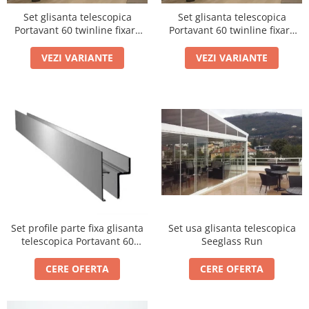
Set profil toc usa sticla
Set glisanta telescopica
Set glisanta telescopica
Profil toc usa sticla
Portavant 60 twinline fixare
Portavant 60 twinline fixare
perete
tavan
Feronerie toc usa sticla
VEZI VARIANTE
VEZI VARIANTE
Set broasca + balama + maner usa
sticla
Set broasca + balama usa sticla
Balama usa sticla
Broasca usa sticla
Maner broasca usa sticla
Cilindri broasca usa sticla
Amortizoare cu brat/sina
Compartimentari
Set usa glisanta telescopica
Set profile parte fixa glisanta
Profile perimetrale
Seeglass Run
telescopica Portavant 60
Profile U
twinline
CERE OFERTA
CERE OFERTA
Usi glisante
Usi glisante manuale