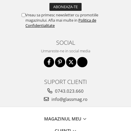
Bara stabilizatoare si conectori
cabine dus
Vreau sa primesc newsletter cu promotiile
Garnituri cabine dus
magazinului. Afla mai multe in
Politica de
Confidentialitate
Butoni si manere cabine dus
Balustrade sticla
SOCIAL
Profil U balustrada sticla
Urmareste-ne in social media
Cale si garnituri profil U
balustrada sticla
Accesorii profil U balustrada sticla
Mana curenta profil U balustrada
SUPORT CLIENTI
sticla
0743.023.660
Accesorii mana curenta profilata
info@glassmag.ro
Balcon frantuzesc
Balustrade cu montanti
MAGAZINUL MEU
Montanti echipati
Cleme montanti balustrada
CLIENTI