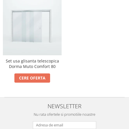
Usi glisante automate
Componente usi glisante manuale
Usi armonice
Usi glisant-telescopice
Pereti amovibili
Usi glisante pentru vitrine
Manere
Set usa glisanta telescopica
Manere tragatoare
Dorma Muto Comfort 80
Manere scoica
CERE OFERTA
Sisteme cabine dus
Cabine dus
Componente cabine dus
NEWSLETTER
Balamale cabine dus
Nu rata ofertele si promotiile noastre
Conectori cabine dus
Profil U cabine dus