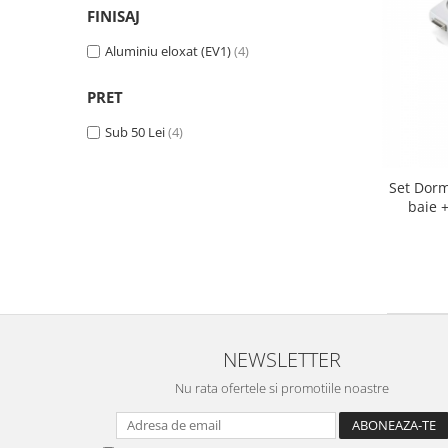
Usi glisante automate
FINISAJ
Componente usi glisante manuale
Aluminiu eloxat (EV1)
(4)
Usi armonice
PRET
Usi glisant-telescopice
Pereti amovibili
Sub 50 Lei
(4)
Usi glisante pentru vitrine
Set Dorm
Manere
baie 
Manere tragatoare
Manere scoica
Sisteme cabine dus
Cabine dus
Componente cabine dus
NEWSLETTER
Balamale cabine dus
Nu rata ofertele si promotiile noastre
Conectori cabine dus
Profil U cabine dus