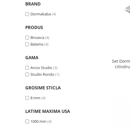
BRAND
Set profil toc usa sticla
Profil toc usa sticla
Dormakaba
(4)
Feronerie toc usa sticla
PRODUS
Set broasca + balama + maner usa
sticla
Broasca
(4)
Set broasca + balama usa sticla
Balama
(4)
Balama usa sticla
GAMA
Broasca usa sticla
Set Dorm
Maner broasca usa sticla
cilindr
Arcos Studio
(3)
Cilindri broasca usa sticla
Studio Rondo
(1)
Amortizoare cu brat/sina
GROSIME STICLA
Compartimentari
Profile perimetrale
8 mm
(4)
Profile U
LATIME MAXIMA USA
Usi glisante
1000 mm
(4)
Usi glisante manuale