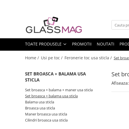
Toate Produsele
Usi pivotante
Seturi usi pivotante
TOATE PRODUSELE
PROMOTII
NOUTATI
PRO
Amortizoare pardoseala
Feronerie usi pivotante
Home /
Usi pe toc /
Feronerie toc usa sticla /
Set broa
Incuietori aplicate
Set br
SET BROASCA + BALAMA USA
Balamale usi batante
STICLA
Balamale hidraulice
Afiseaza:
Set broasca + balama + maner usa sticla
Balamale usa batanta
Set broasca + balama usa sticla
Balamale portita sticla
Balama usa sticla
Broasca usa sticla
Balamale usi armonice
Maner broasca usa sticla
Usi pe toc
Cilindri broasca usa sticla
Set toc usa sticla