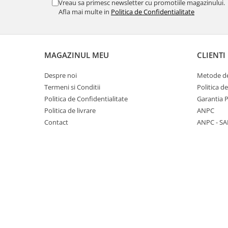
Vreau sa primesc newsletter cu promotiile magazinului.
Bara stabilizatoare si conectori
Afla mai multe in
Politica de Confidentialitate
cabine dus
Garnituri cabine dus
Butoni si manere cabine dus
MAGAZINUL MEU
CLIENTI
Balustrade sticla
Despre noi
Metode de
Profil U balustrada sticla
Termeni si Conditii
Politica d
Cale si garnituri profil U
Politica de Confidentialitate
Garantia 
balustrada sticla
Politica de livrare
ANPC
Accesorii profil U balustrada sticla
Contact
ANPC - SA
Mana curenta profil U balustrada
sticla
Accesorii mana curenta profilata
Balcon frantuzesc
Balustrade cu montanti
Montanti echipati
Cleme montanti balustrada