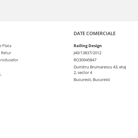
DATE COMERCIALE
 Plata
Railing Design
e Retur
J40/13837/2012
Produselor
RO30945847
Dumitru Brumarescu 43, etaj
2, sector 4
L
Bucuresti, Bucuresti