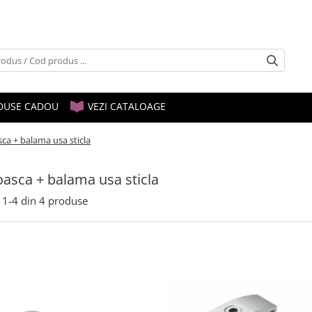
DUSE CADOU
VEZI CATALOAGE
sca + balama usa sticla
oasca + balama usa sticla
1-
4
din
4
produse