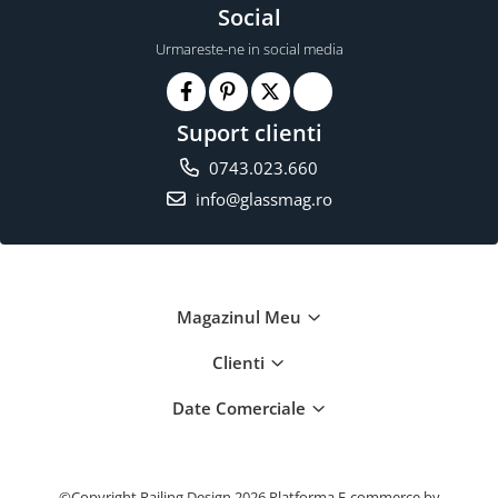
Social
Urmareste-ne in social media
Suport clienti
0743.023.660
info@glassmag.ro
Magazinul Meu
Clienti
Date Comerciale
©Copyright Railing Design 2026
Platforma E-commerce by