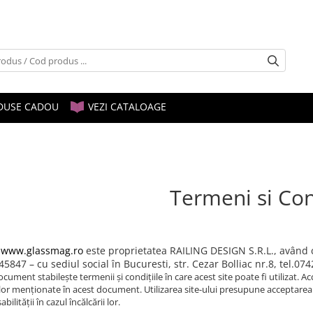
DUSE CADOU
VEZI CATALOAGE
Termeni si Con
l
www.glassmag.ro
este proprietatea RAILING DESIGN S.R.L., având c
847 – cu sediul social în Bucuresti, str. Cezar Bolliac nr.8, tel.07
cument stabilește termenii și condițiile în care acest site poate fi utilizat. Acce
ilor menționate în acest document. Utilizarea site-ului presupune acceptarea
bilității în cazul încălcării lor.