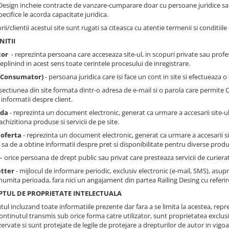
 Design incheie contracte de vanzare-cumparare doar cu persoane juridice sau 
pecifice le acorda capacitate juridica.
orii/clientii acestui site sunt rugati sa citeasca cu atentie termenii si conditiil
NITII
tor
- reprezinta persoana care acceseaza site-ul, in scopuri private sau profes
deplinind in acest sens toate cerintele procesului de inregistrare.
 (Consumator)
- persoana juridica care isi face un cont in site si efectueaza
sectiunea din site formata dintr-o adresa de e-mail si o parola care permite C
informatii despre client.
da
- reprezinta un document electronic, generat ca urmare a accesarii site-ulu
achizitiona produse si servicii de pe site.
 oferta
- reprezinta un document electronic, generat ca urmare a accesarii site
 sa de a obtine informatii despre pret si disponibilitate pentru diverse produ
– orice persoana de drept public sau privat care presteaza servicii de curierat
tter
- mijlocul de informare periodic, exclusiv electronic (e-mail, SMS), asup
numita perioada, fara nici un angajament din partea Railing Desing cu referire
PTUL DE PROPRIETATE INTELECTUALA
ul incluzand toate informatiile prezente dar fara a se limita la acestea, repre
ontinutul transmis sub orice forma catre utilizator, sunt proprietatea exclusiv
ervate si sunt protejate de legile de protejare a drepturilor de autor in vigoa