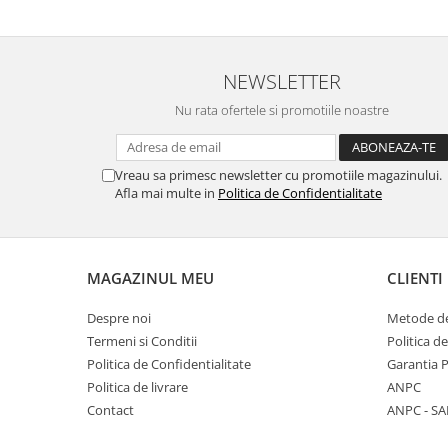
Bara stabilizatoare si conectori
cabine dus
Garnituri cabine dus
NEWSLETTER
Butoni si manere cabine dus
Nu rata ofertele si promotiile noastre
Balustrade sticla
Profil U balustrada sticla
Vreau sa primesc newsletter cu promotiile magazinului.
Cale si garnituri profil U
Afla mai multe in
Politica de Confidentialitate
balustrada sticla
Accesorii profil U balustrada sticla
Mana curenta profil U balustrada
MAGAZINUL MEU
CLIENTI
sticla
Accesorii mana curenta profilata
Despre noi
Metode de
Termeni si Conditii
Politica d
Balcon frantuzesc
Politica de Confidentialitate
Garantia 
Balustrade cu montanti
Politica de livrare
ANPC
Montanti echipati
Contact
ANPC - SA
Cleme montanti balustrada