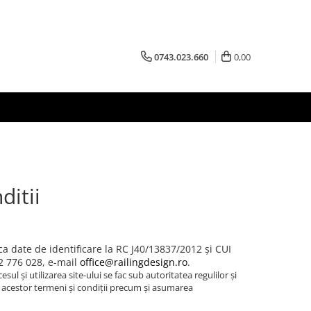
0743.023.660
0,00
ditii
a date de identificare la RC J40/13837/2012 și CUI
42 776 028, e-mail
office@railingdesign.ro
.
sul și utilizarea site-ului se fac sub autoritatea regulilor și
 acestor termeni și condiții precum și asumarea