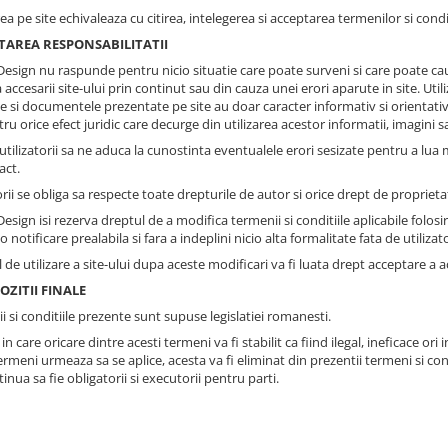
a pe site echivaleaza cu citirea, intelegerea si acceptarea termenilor si condit
ITAREA RESPONSABILITATII
 Design nu raspunde pentru nicio situatie care poate surveni si care poate cau
 accesarii site-ului prin continut sau din cauza unei erori aparute in site. Utili
e si documentele prezentate pe site au doar caracter informativ si orientativ
ru orice efect juridic care decurge din utilizarea acestor informatii, imagini
tilizatorii sa ne aduca la cunostinta eventualele erori sesizate pentru a lua 
act.
orii se obliga sa respecte toate drepturile de autor si orice drept de proprieta
Design isi rezerva dreptul de a modifica termenii si conditiile aplicabile folos
io notificare prealabila si fara a indeplini nicio alta formalitate fata de utilizato
l de utilizare a site-ului dupa aceste modificari va fi luata drept acceptare a a
OZITII FINALE
 si conditiile prezente sunt supuse legislatiei romanesti.
 in care oricare dintre acesti termeni va fi stabilit ca fiind ilegal, ineficace ori 
ermeni urmeaza sa se aplice, acesta va fi eliminat din prezentii termeni si cond
inua sa fie obligatorii si executorii pentru parti.