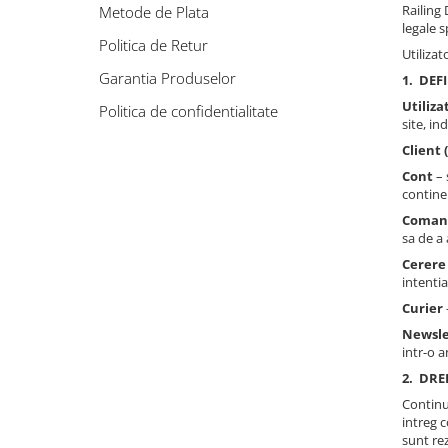
Railing
Metode de Plata
Set profil toc usa sticla
legale s
Profil toc usa sticla
Politica de Retur
Utilizat
Feronerie toc usa sticla
Garantia Produselor
1.
DEFI
Set broasca + balama + maner usa
Utiliza
Politica de confidentialitate
sticla
site, in
Set broasca + balama usa sticla
Client
Balama usa sticla
Cont
– 
contine 
Broasca usa sticla
Coman
Maner broasca usa sticla
sa de a 
Cilindri broasca usa sticla
Cerere
Amortizoare cu brat/sina
intentia
Curier
Compartimentari
Newsle
Profile perimetrale
intr-o a
Profile U
2.
DRE
Usi glisante
Continut
intreg c
Usi glisante manuale
sunt rez