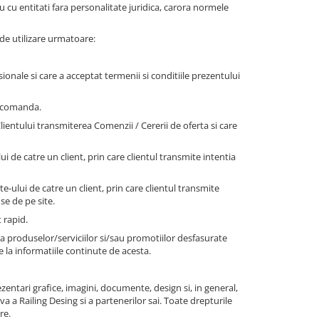
cu entitati fara personalitate juridica, carora normele
e de utilizare urmatoare:
ionale si care a acceptat termenii si conditiile prezentului
 o comanda.
lientului transmiterea Comenzii / Cererii de oferta si care
i de catre un client, prin care clientul transmite intentia
-ului de catre un client, prin care clientul transmite
se de pe site.
 rapid.
ra produselor/serviciilor si/sau promotiilor desfasurate
 la informatiile continute de acesta.
zentari grafice, imagini, documente, design si, in general,
a a Railing Desing si a partenerilor sai. Toate drepturile
re.