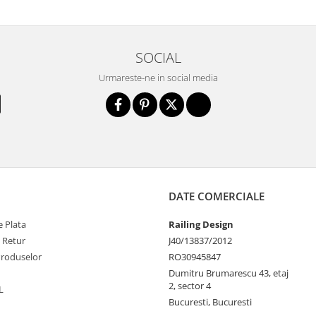
SOCIAL
Urmareste-ne in social media
DATE COMERCIALE
 Plata
Railing Design
e Retur
J40/13837/2012
Produselor
RO30945847
Dumitru Brumarescu 43, etaj
2, sector 4
L
Bucuresti, Bucuresti