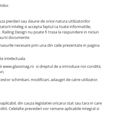
iilor.
za pierderi sau daune de orice natura utilizatorilor
zatorii inteleg si accepta faptul ca toate informatiile,
. Railing Design nu poate fi trasa la raspundere in niciun
 sau/si documente.
masurile necesare prin una din caile prezentate in pagina
te intelectuala.
irii www.glassmag.ro si dreptul de a introduce noi conditii,
ri.
cestor schimbari, modificari, adaugiri de catre utilizator.
inaplicabil, din cauza legislatiei oricarui stat sau tara in care
itii. Celelalte prevederi vor ramane aplicabile integral si