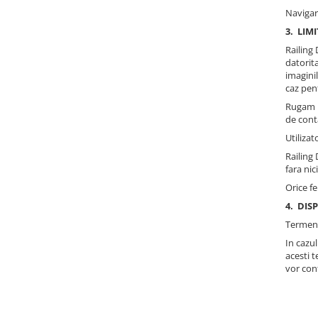
Usi glisante automate
Navigare
Componente usi glisante manuale
3.
LIM
Usi armonice
Railing
datorita
Usi glisant-telescopice
imaginil
caz pent
Pereti amovibili
Rugam u
Usi glisante pentru vitrine
de cont
Manere
Utilizat
Manere tragatoare
Railing 
fara nic
Manere scoica
Orice fe
Sisteme cabine dus
4.
DISP
Cabine dus
Termenii
Componente cabine dus
In cazul
acesti t
Balamale cabine dus
vor cont
Conectori cabine dus
Profil U cabine dus