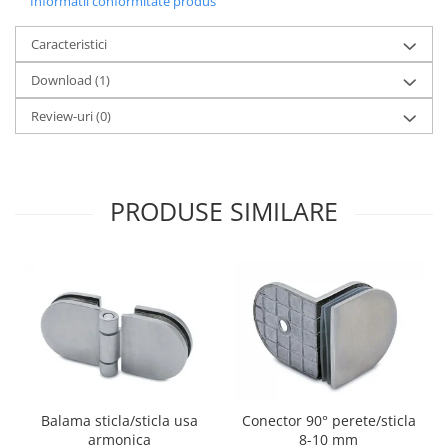
Informatii conformitate produs
Bara stabilizatoare si conectori
cabine dus
Caracteristici
Garnituri cabine dus
Download (1)
Butoni si manere cabine dus
Review-uri
(0)
Balustrade sticla
Profil U balustrada sticla
Cale si garnituri profil U
PRODUSE SIMILARE
balustrada sticla
Accesorii profil U balustrada sticla
Mana curenta profil U balustrada
sticla
Accesorii mana curenta profilata
Balcon frantuzesc
Balustrade cu montanti
Montanti echipati
Balama sticla/sticla usa
Conector 90° perete/sticla
Cleme montanti balustrada
armonica
8-10 mm