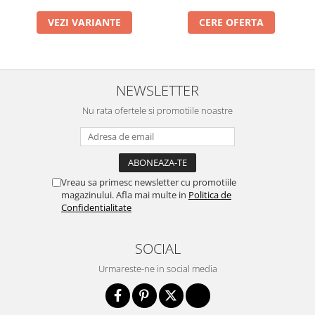
Cabluri si componente montanti
VEZI VARIANTE
CERE OFERTA
balustrada
Mana curenta perete
Mana curenta
NEWSLETTER
Suporti mana curenta
Nu rata ofertele si promotiile noastre
Accesorii mana curenta
Prinderi punctuale
Prinderi punctuale
Conectori sticla
Vreau sa primesc newsletter cu promotiile
magazinului. Afla mai multe in
Politica de
Cleme sticla
Confidentialitate
Accesorii prinderi punctuale
Sisteme copertina
SOCIAL
Seturi copertina
Urmareste-ne in social media
Componente copertina
Securitate