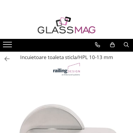
Toate Produsele
Usi pivotante
Seturi usi pivotante
Amortizoare pardoseala
Incuietoare toaleta sticla/HPL 10-13 mm
Feronerie usi pivotante
Incuietori aplicate
Balamale usi batante
Balamale hidraulice
Balamale usa batanta
Balamale portita sticla
Balamale usi armonice
Usi pe toc
Set toc usa sticla