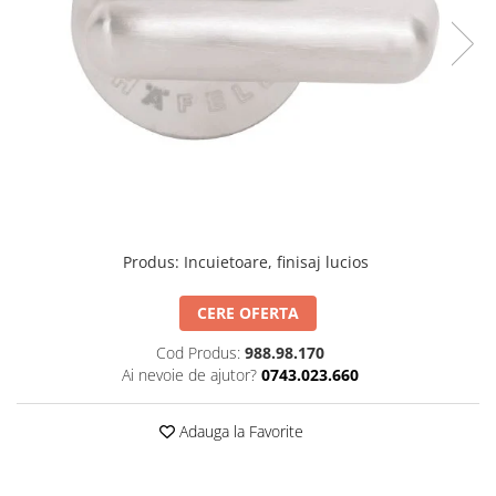
Set profil toc usa sticla
Profil toc usa sticla
Feronerie toc usa sticla
Set broasca + balama + maner usa
sticla
Set broasca + balama usa sticla
Balama usa sticla
Broasca usa sticla
Maner broasca usa sticla
Produs
:
Incuietoare, finisaj lucios
Cilindri broasca usa sticla
Amortizoare cu brat/sina
CERE OFERTA
Compartimentari
Cod Produs:
988.98.170
Profile perimetrale
Ai nevoie de ajutor?
0743.023.660
Profile U
Adauga la Favorite
Usi glisante
Usi glisante manuale