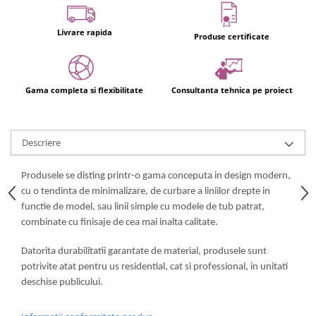
Usi glisante automate
Componente usi glisante manuale
Livrare rapida
Produse certificate
Usi armonice
Usi glisant-telescopice
Gama completa si flexibilitate
Consultanta tehnica pe proiect
Pereti amovibili
Usi glisante pentru vitrine
Manere
Descriere
Manere tragatoare
Manere scoica
Produsele se disting printr-o gama conceputa in design modern,
cu o tendinta de minimalizare, de curbare a liniilor drepte in
Sisteme cabine dus
functie de model, sau linii simple cu modele de tub patrat,
Cabine dus
combinate cu finisaje de cea mai inalta calitate.
Componente cabine dus
Datorita durabilitatii garantate de material, produsele sunt
Balamale cabine dus
potrivite atat pentru us residential, cat si professional, in unitati
Conectori cabine dus
deschise publicului.
Profil U cabine dus