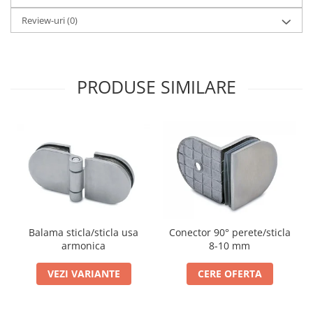
Bara stabilizatoare si conectori
Review-uri
(0)
cabine dus
Garnituri cabine dus
Butoni si manere cabine dus
PRODUSE SIMILARE
Balustrade sticla
Profil U balustrada sticla
Cale si garnituri profil U
balustrada sticla
Accesorii profil U balustrada sticla
Mana curenta profil U balustrada
sticla
Accesorii mana curenta profilata
Balama sticla/sticla usa
Conector 90° perete/sticla
Balcon frantuzesc
armonica
8-10 mm
Balustrade cu montanti
VEZI VARIANTE
CERE OFERTA
Montanti echipati
Cleme montanti balustrada