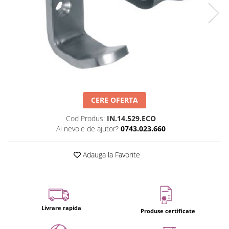
Set profil toc usa sticla
Profil toc usa sticla
Feronerie toc usa sticla
Set broasca + balama + maner usa
sticla
Set broasca + balama usa sticla
Balama usa sticla
CERE OFERTA
Broasca usa sticla
Maner broasca usa sticla
Cod Produs:
IN.14.529.ECO
Ai nevoie de ajutor?
0743.023.660
Cilindri broasca usa sticla
Amortizoare cu brat/sina
Adauga la Favorite
Compartimentari
Profile perimetrale
Profile U
Usi glisante
Livrare rapida
Produse certificate
Usi glisante manuale