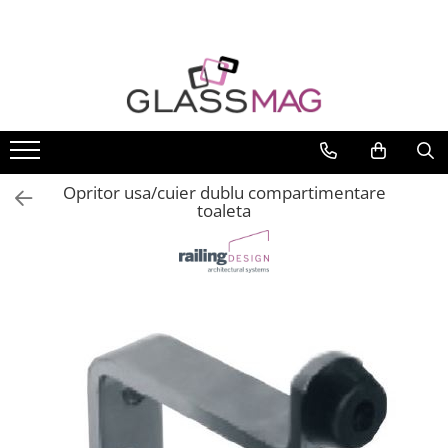
Toate Produsele
Usi pivotante
Seturi usi pivotante
Amortizoare pardoseala
Opritor usa/cuier dublu compartimentare
Feronerie usi pivotante
toaleta
Incuietori aplicate
Balamale usi batante
Balamale hidraulice
Balamale usa batanta
Balamale portita sticla
Balamale usi armonice
Usi pe toc
Set toc usa sticla