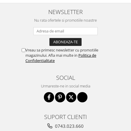
Cabluri si componente montanti
NEWSLETTER
balustrada
Nu rata ofertele si promotiile noastre
Mana curenta perete
Mana curenta
Suporti mana curenta
Accesorii mana curenta
Vreau sa primesc newsletter cu promotiile
magazinului. Afla mai multe in
Politica de
Prinderi punctuale
Confidentialitate
Prinderi punctuale
Conectori sticla
SOCIAL
Cleme sticla
Urmareste-ne in social media
Accesorii prinderi punctuale
Sisteme copertina
Seturi copertina
SUPORT CLIENTI
Componente copertina
Securitate
0743.023.660