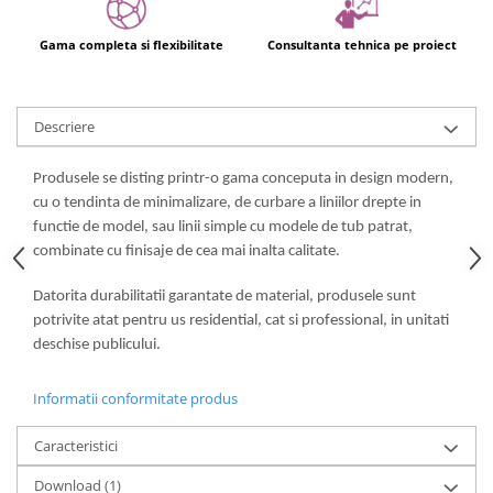
Usi glisante automate
Componente usi glisante manuale
Gama completa si flexibilitate
Consultanta tehnica pe proiect
Usi armonice
Usi glisant-telescopice
Descriere
Pereti amovibili
Usi glisante pentru vitrine
Produsele se disting printr-o gama conceputa in design modern,
cu o tendinta de minimalizare, de curbare a liniilor drepte in
Manere
functie de model, sau linii simple cu modele de tub patrat,
Manere tragatoare
combinate cu finisaje de cea mai inalta calitate.
Manere scoica
Datorita durabilitatii garantate de material, produsele sunt
Sisteme cabine dus
potrivite atat pentru us residential, cat si professional, in unitati
Cabine dus
deschise publicului.
Componente cabine dus
Informatii conformitate produs
Balamale cabine dus
Conectori cabine dus
Caracteristici
Profil U cabine dus
Download (1)