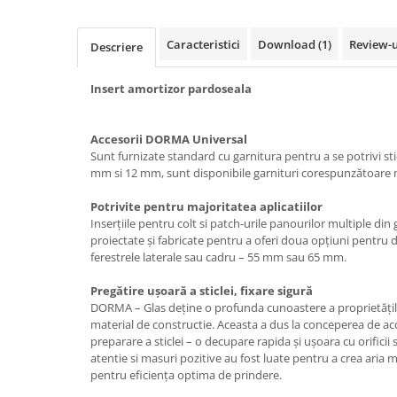
Usi glisante automate
Componente usi glisante manuale
Caracteristici
Download (1)
Review-
Descriere
Usi armonice
Insert amortizor pardoseala
Usi glisant-telescopice
Pereti amovibili
Accesorii DORMA Universal
Usi glisante pentru vitrine
Sunt furnizate standard cu garnitura pentru a se potrivi sti
Manere
mm si 12 mm, sunt disponibile garnituri corespunzătoare m
Manere tragatoare
Potrivite pentru majoritatea aplicatiilor
Manere scoica
Inserțiile pentru colt si patch-urile panourilor multiple d
proiectate și fabricate pentru a oferi doua opțiuni pentru 
Sisteme cabine dus
ferestrele laterale sau cadru – 55 mm sau 65 mm.
Cabine dus
Pregătire ușoară a sticlei, fixare sigură
Componente cabine dus
DORMA – Glas deține o profunda cunoastere a proprietăților 
material de constructie. Aceasta a dus la conceperea de a
Balamale cabine dus
preparare a sticlei – o decupare rapida și ușoara cu orifici
Conectori cabine dus
atentie si masuri pozitive au fost luate pentru a crea aria
pentru eficiența optima de prindere.
Profil U cabine dus