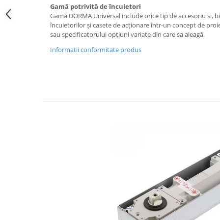
Gamă potrivită de încuietori
Bara stabilizatoare si conectori
Gama DORMA Universal include orice tip de accesoriu si, bin
cabine dus
încuietorilor și casete de acționare într-un concept de proie
Garnituri cabine dus
sau specificatorului opțiuni variate din care sa aleagă.
Butoni si manere cabine dus
Informatii conformitate produs
Balustrade sticla
Profil U balustrada sticla
Cale si garnituri profil U
balustrada sticla
Accesorii profil U balustrada sticla
Mana curenta profil U balustrada
sticla
Accesorii mana curenta profilata
Balcon frantuzesc
Balustrade cu montanti
Montanti echipati
Cleme montanti balustrada