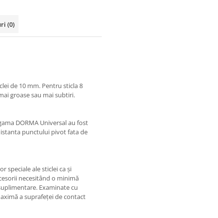
uri
(0)
clei de 10 mm. Pentru sticla 8
ai groase sau mai subtiri.
in gama DORMA Universal au fost
distanta punctului pivot fata de
speciale ale sticlei ca și
ccesorii necesitând o minimă
i suplimentare. Examinate cu
 maximă a suprafeței de contact