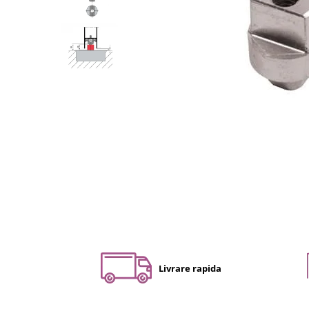
Set profil toc usa sticla
Profil toc usa sticla
Feronerie toc usa sticla
Set broasca + balama + maner usa
sticla
Set broasca + balama usa sticla
Balama usa sticla
Broasca usa sticla
Maner broasca usa sticla
Cilindri broasca usa sticla
Amortizoare cu brat/sina
Compartimentari
Profile perimetrale
Profile U
Livrare rapida
Usi glisante
Usi glisante manuale