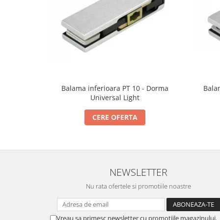
Incuietori electrice
Sisteme antipanica
Accesorii compartimentare toalete
Accesorii
Balama inferioara PT 10 - Dorma
Bala
Universal Light
CERE OFERTA
NEWSLETTER
Nu rata ofertele si promotiile noastre
Vreau sa primesc newsletter cu promotiile magazinului.