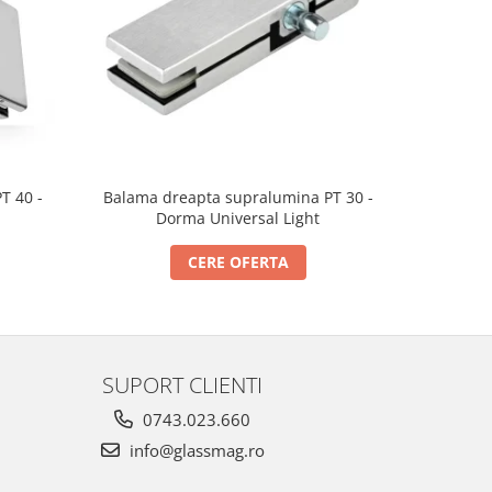
T 40 -
Balama dreapta supralumina PT 30 -
Pivot sup
Dorma Universal Light
CERE OFERTA
SUPORT CLIENTI
0743.023.660
info@glassmag.ro