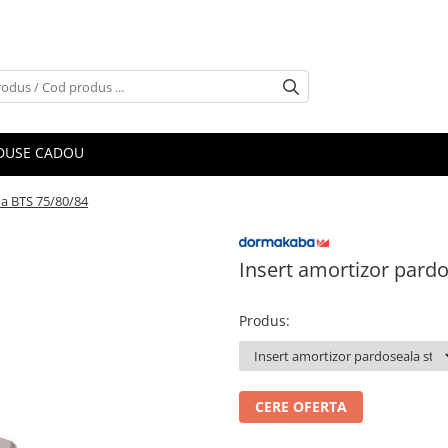
DUSE CADOU
a BTS 75/80/84
Insert amortizor pard
Produs
:
CERE OFERTA