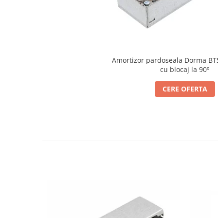
Cabluri si componente montanti
balustrada
Mana curenta perete
Mana curenta
Amortizor pardoseala Dorma BT
Suporti mana curenta
cu blocaj la 90º
Accesorii mana curenta
CERE OFERTA
Prinderi punctuale
Prinderi punctuale
Conectori sticla
Cleme sticla
Accesorii prinderi punctuale
Sisteme copertina
Seturi copertina
Componente copertina
Securitate