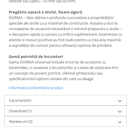
laterale sau cadru – 55 mm sau 65 mm.
Pregătire ușoară a sticlei, fixare sigură
DORMA – Glas deține o profunda cunoastere a proprietăților
speciale ale sticlei ca și material de constructie. Aceasta a dus la
conceperea de accesorii necesitând o minimă preparare a sticlei –
o decupare rapida și ușoara cu orificii suplimentare. Examinate cu
atentie si masuri pozitive au fost luate pentru a crea aria maximă
a suprafeței de contact pentru eficiența optima de prindere.
Gamă potrivită de încuietori
Gama DORMA Universal include orice tip de accesoriu si,
bineinteles, o varietate a încuietorilor și casete de acționare într-
un concept de proiect potrivit, oferind arhitectului sau
specificatorului opțiuni variate din care sa aleagă.
Informatii conformitate produs
Caracteristici
Download (1)
Review-uri
(0)