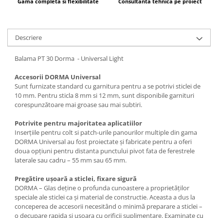
Gama completa si flexibilitate
Consultanta tehnica pe proiect
Descriere
Balama PT 30 Dorma - Universal Light
Accesorii DORMA Universal
Sunt furnizate standard cu garnitura pentru a se potrivi sticlei de
10 mm. Pentru sticla 8 mm si 12 mm, sunt disponibile garnituri
corespunzătoare mai groase sau mai subtiri.
Potrivite pentru majoritatea aplicatiilor
Inserțiile pentru colt si patch-urile panourilor multiple din gama
DORMA Universal au fost proiectate și fabricate pentru a oferi
doua opțiuni pentru distanta punctului pivot fata de ferestrele
laterale sau cadru – 55 mm sau 65 mm.
Pregătire ușoară a sticlei, fixare sigură
DORMA – Glas deține o profunda cunoastere a proprietăților
speciale ale sticlei ca și material de constructie. Aceasta a dus la
conceperea de accesorii necesitând o minimă preparare a sticlei –
o decupare rapida și ușoara cu orificii suplimentare. Examinate cu