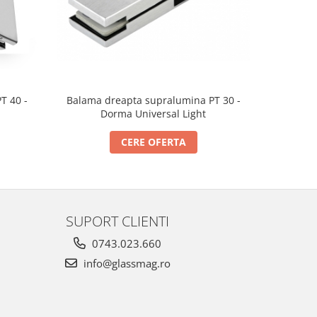
T 40 -
Balama dreapta supralumina PT 30 -
Pivot sup
Dorma Universal Light
CERE OFERTA
SUPORT CLIENTI
0743.023.660
info@glassmag.ro