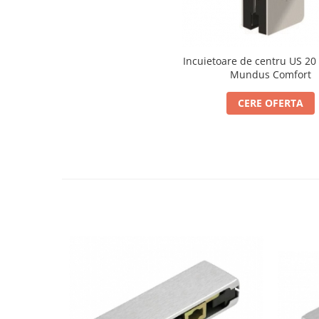
Cabluri si componente montanti
balustrada
Mana curenta perete
Incuietoare de centru US 20
Mana curenta
Mundus Comfort
Suporti mana curenta
CERE OFERTA
Accesorii mana curenta
Prinderi punctuale
Prinderi punctuale
Conectori sticla
Cleme sticla
Accesorii prinderi punctuale
Sisteme copertina
Seturi copertina
Componente copertina
Securitate