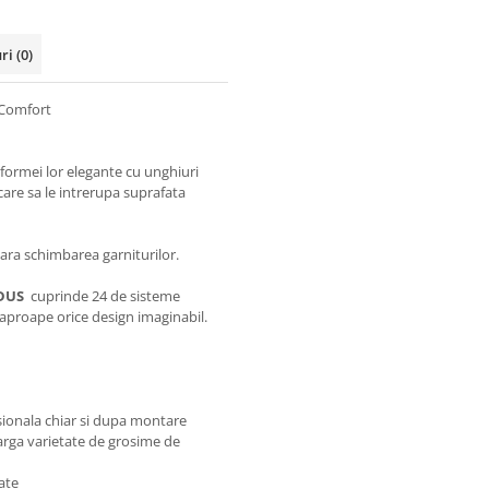
uri
(0)
 Comfort
formei lor elegante cu unghiuri
 care sa le intrerupa suprafata
sara schimbarea garniturilor.
DUS
cuprinde 24 de sisteme
 aproape orice design imaginabil.
nsionala chiar si dupa montare
larga varietate de grosime de
tate