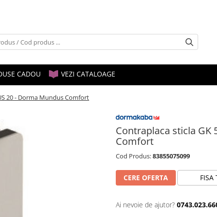
DUSE CADOU
VEZI CATALOAGE
u US 20 - Dorma Mundus Comfort
Contraplaca sticla GK
Comfort
Cod Produs:
83855075099
CERE OFERTA
FISA
Ai nevoie de ajutor?
0743.023.66