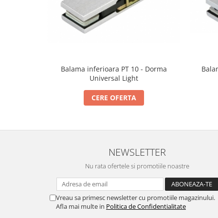
Incuietori electrice
Sisteme antipanica
Accesorii compartimentare toalete
Accesorii
Balama inferioara PT 10 - Dorma
Bala
Universal Light
CERE OFERTA
NEWSLETTER
Nu rata ofertele si promotiile noastre
Vreau sa primesc newsletter cu promotiile magazinului.
Afla mai multe in
Politica de Confidentialitate