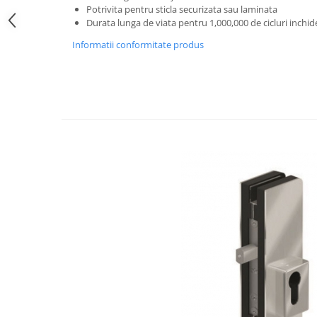
Potrivita pentru sticla securizata sau laminata
Bara stabilizatoare si conectori
Durata lunga de viata pentru 1,000,000 de cicluri inchi
cabine dus
Informatii conformitate produs
Garnituri cabine dus
Butoni si manere cabine dus
Balustrade sticla
Profil U balustrada sticla
Cale si garnituri profil U
balustrada sticla
Accesorii profil U balustrada sticla
Mana curenta profil U balustrada
sticla
Accesorii mana curenta profilata
Balcon frantuzesc
Balustrade cu montanti
Montanti echipati
Cleme montanti balustrada