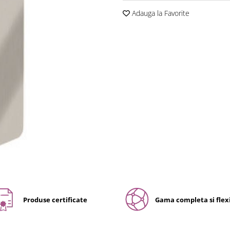
Adauga la Favorite
Produse certificate
Gama completa si flexi