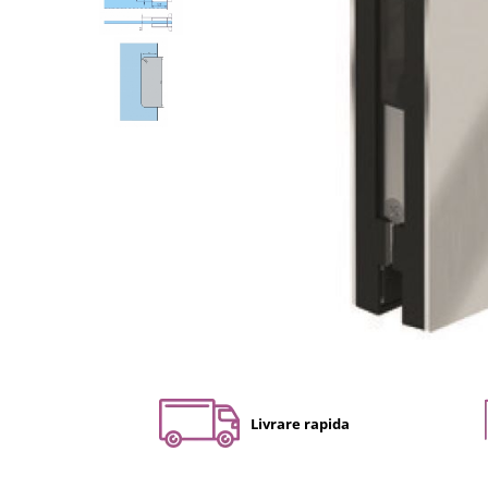
Set profil toc usa sticla
Profil toc usa sticla
Feronerie toc usa sticla
Set broasca + balama + maner usa
sticla
Set broasca + balama usa sticla
Balama usa sticla
Broasca usa sticla
Maner broasca usa sticla
Cilindri broasca usa sticla
Amortizoare cu brat/sina
Compartimentari
Profile perimetrale
Profile U
Livrare rapida
Usi glisante
Usi glisante manuale