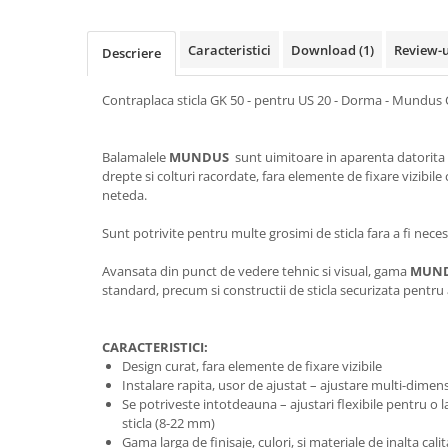
Usi glisante automate
Componente usi glisante manuale
Caracteristici
Download (1)
Review-
Descriere
Usi armonice
Contraplaca sticla GK 50 - pentru US 20 - Dorma - Mundus
Usi glisant-telescopice
Pereti amovibili
Balamalele
MUNDUS
sunt uimitoare in aparenta datorita 
Usi glisante pentru vitrine
drepte si colturi racordate, fara elemente de fixare vizibile
Manere
neteda.
Manere tragatoare
Sunt potrivite pentru multe grosimi de sticla fara a fi nece
Manere scoica
Avansata din punct de vedere tehnic si visual, gama
MUN
Sisteme cabine dus
standard, precum si constructii de sticla securizata pentru
Cabine dus
Componente cabine dus
CARACTERISTICI:
Design curat, fara elemente de fixare vizibile
Balamale cabine dus
Instalare rapita, usor de ajustat – ajustare multi-dime
Conectori cabine dus
Se potriveste intotdeauna – ajustari flexibile pentru o 
sticla (8-22 mm)
Profil U cabine dus
Gama larga de finisaje, culori, si materiale de inalta cali