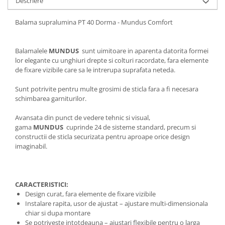
Descriere
Balama supralumina PT 40 Dorma - Mundus Comfort
Balamalele
MUNDUS
sunt uimitoare in aparenta datorita formei
lor elegante cu unghiuri drepte si colturi racordate, fara elemente
de fixare vizibile care sa le intrerupa suprafata neteda.
Sunt potrivite pentru multe grosimi de sticla fara a fi necesara
schimbarea garniturilor.
Avansata din punct de vedere tehnic si visual,
gama
MUNDUS
cuprinde 24 de sisteme standard, precum si
constructii de sticla securizata pentru aproape orice design
imaginabil.
CARACTERISTICI:
Design curat, fara elemente de fixare vizibile
Instalare rapita, usor de ajustat – ajustare multi-dimensionala
chiar si dupa montare
Se potriveste intotdeauna – ajustari flexibile pentru o larga