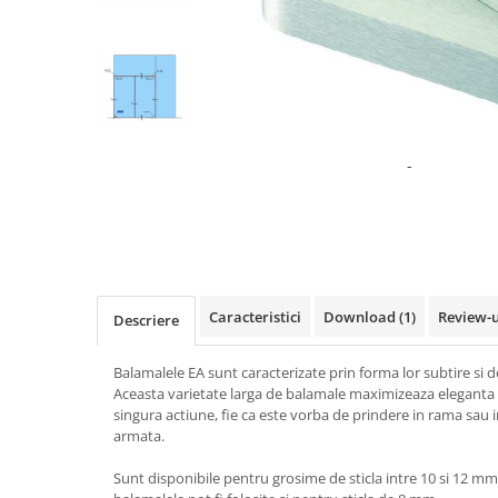
Feronerie toc usa sticla
Set broasca + balama + maner usa sticla
Set broasca + balama usa sticla
Balama usa sticla
Broasca usa sticla
Maner broasca usa sticla
Cilindri broasca usa sticla
Amortizoare cu brat/sina
Profile perimetrale
Prinderi punctuale
Sisteme copertina
Profile U
Caracteristici
Download (1)
Review-
Descriere
Usi glisante manuale
Balamalele EA sunt caracterizate prin forma lor subtire si d
Usi glisante automate
Aceasta varietate larga de balamale maximizeaza eleganta 
Componente usi glisante manuale
singura actiune, fie ca este vorba de prindere in rama sau i
armata.
Usi armonice
Sunt disponibile pentru grosime de sticla intre 10 si 12 mm
Usi glisant-telescopice