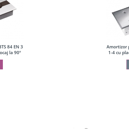
BTS 84 EN 3
Amortizor
ocaj la 90º
1-4 cu pla