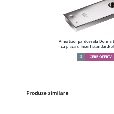
Accesorii profil U balustrada sticla
Mana curenta profil U balustrada sticla
Accesorii mana curenta profilata
Balcon frantuzesc
Montanti echipati
Cleme montanti balustrada
Amortizor pardoseala Dorma 
cu placa si insert standard/bl
Cabluri si componente montanti balustrada
Mana curenta
Accesorii
CERE OFERTA
Suporti mana curenta
Accesorii mana curenta
Prinderi punctuale
Conectori sticla
Produse similare
Cleme sticla
Accesorii prinderi punctuale
Seturi copertina