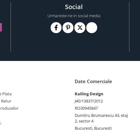
Social
Urmareste-ne in social media
Date Comerciale
 Plata
Railing Design
e Retur
J40/13837/2012
Produselor
RO30945847
Dumitru Brumarescu 43, etaj
2, sector 4
L
Bucuresti, Bucuresti