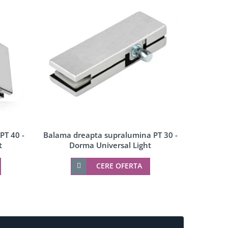
PT 40 -
Balama dreapta supralumina PT 30 -
Pivot
t
Dorma Universal Light
CERE OFERTA