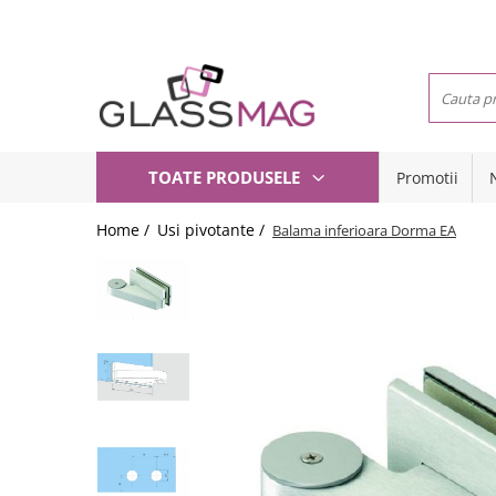
Toate Produsele
Usi pivotante
Seturi usi pivotante
Balamale usi batante
TOATE PRODUSELE
Promotii
Usi pe toc
Amortizoare pardoseala
Compartimentari
Feronerie usi pivotante
Home /
Usi pivotante /
Balama inferioara Dorma EA
Usi glisante
Incuietori aplicate
Manere
Balamale hidraulice
Sisteme cabine dus
Balamale usa batanta
Balustrade sticla
Balamale portita sticla
Balustrade cu montanti
Mana curenta perete
Balamale usi armonice
Set toc usa sticla
Set profil toc usa sticla
Profil toc usa sticla