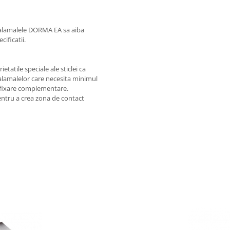
 balamalele DORMA EA sa aiba
ificatii.
atile speciale ale sticlei ca
balamalelor care necesita minimul
de fixare complementare.
pentru a crea zona de contact