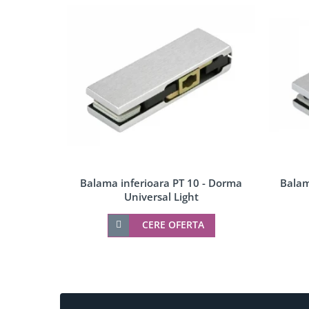
Componente copertina
Incuietori electrice
Sisteme antipanica
Balama inferioara PT 10 - Dorma
Balam
Universal Light
CERE OFERTA