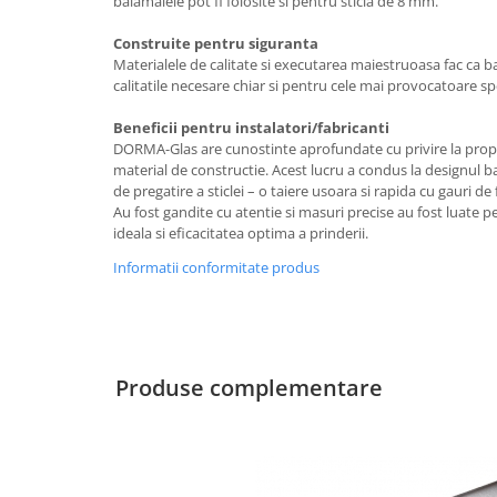
balamalele pot fi folosite si pentru sticla de 8 mm.
Pereti amovibili
Construite pentru siguranta
Usi glisante pentru vitrine
Materialele de calitate si executarea maiestruoasa fac ca
calitatile necesare chiar si pentru cele mai provocatoare spec
Manere tragatoare
Securitate
Accesorii compartimentare toalete
Manere scoica
Beneficii pentru instalatori/fabricanti
DORMA-Glas are cunostinte aprofundate cu privire la propriet
Cabine dus
material de constructie. Acest lucru a condus la designul 
Componente cabine dus
de pregatire a sticlei – o taiere usoara si rapida cu gauri 
Au fost gandite cu atentie si masuri precise au fost luate 
Balamale cabine dus
ideala si eficacitatea optima a prinderii.
Conectori cabine dus
Informatii conformitate produs
Profil U cabine dus
Bara stabilizatoare si conectori cabine dus
Garnituri cabine dus
Produse complementare
Butoni si manere cabine dus
Profil U balustrada sticla
Cale si garnituri profil U balustrada sticla