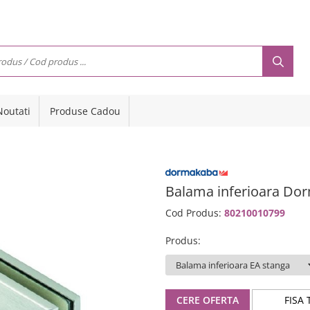
Noutati
Produse Cadou
Balama inferioara Do
Cod Produs:
80210010799
Produs
:
CERE OFERTA
FISA 