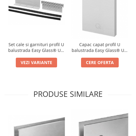
Set cale si garnituri profil U
Capac capat profil U
balustrada Easy Glass® Up,
balustrada Easy Glass® Up,
sticla 12-17,52 mm, L=5000
stanga-dreapta
mm
VEZI VARIANTE
CERE OFERTA
PRODUSE SIMILARE