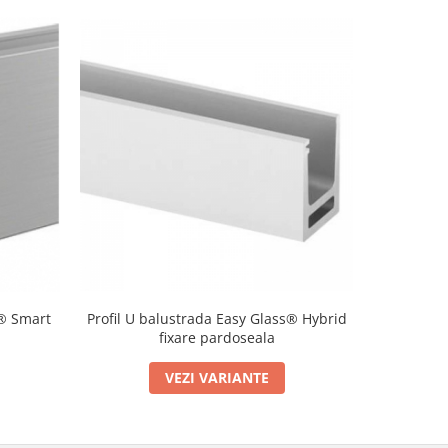
s® Smart
Profil U balustrada Easy Glass® Hybrid
Profil U b
fixare pardoseala
ta
VEZI VARIANTE