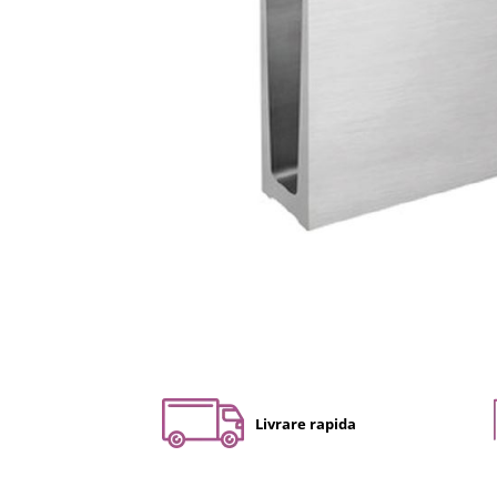
Set profil toc usa sticla
Profil toc usa sticla
Feronerie toc usa sticla
Set broasca + balama + maner usa
sticla
Set broasca + balama usa sticla
Balama usa sticla
Broasca usa sticla
Maner broasca usa sticla
Cilindri broasca usa sticla
Amortizoare cu brat/sina
Compartimentari
Profile perimetrale
Profile U
Livrare rapida
Usi glisante
Usi glisante manuale