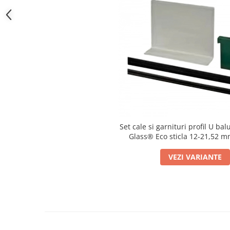
Bara stabilizatoare si conectori
cabine dus
Garnituri cabine dus
Butoni si manere cabine dus
Balustrade sticla
Profil U balustrada sticla
Cale si garnituri profil U
balustrada sticla
Accesorii profil U balustrada sticla
Set cale si garnituri profil U ba
Glass® Eco sticla 12-21,52 m
Mana curenta profil U balustrada
sticla
VEZI VARIANTE
Accesorii mana curenta profilata
Balcon frantuzesc
Balustrade cu montanti
Montanti echipati
Cleme montanti balustrada