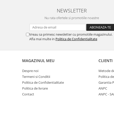
Incuietori electrice
NEWSLETTER
Sisteme antipanica
Accesorii compartimentare toalete
Nu rata ofertele si promotiile noastre
Accesorii
Vreau sa primesc newsletter cu promotiile magazinului.
Afla mai multe in
Politica de Confidentialitate
MAGAZINUL MEU
CLIENTI
Despre noi
Metode de
Termeni si Conditii
Politica d
Politica de Confidentialitate
Garantia 
Politica de livrare
ANPC
Contact
ANPC - SA