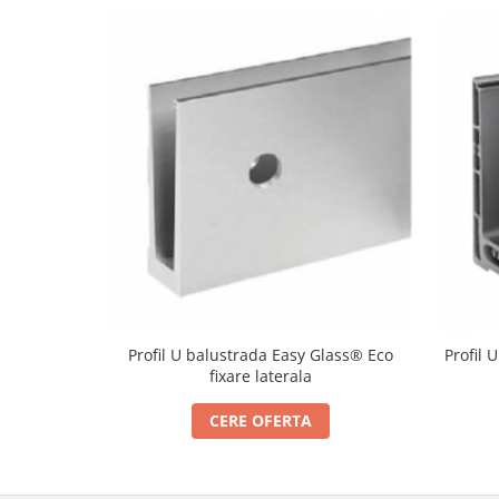
Cabluri si componente montanti
balustrada
Mana curenta perete
Mana curenta
Suporti mana curenta
Accesorii mana curenta
Prinderi punctuale
Prinderi punctuale
Conectori sticla
Cleme sticla
Accesorii prinderi punctuale
Profil U balustrada Easy Glass® Eco
Profil 
fixare laterala
Sisteme copertina
Seturi copertina
CERE OFERTA
Componente copertina
Securitate