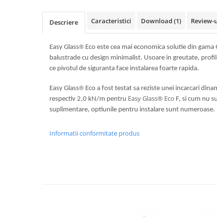
Usi glisante automate
Componente usi glisante manuale
Caracteristici
Download (1)
Review-
Descriere
Usi armonice
®
Easy Glass
Eco este cea mai economica solutie din gama 
Usi glisant-telescopice
balustrade cu design minimalist. Usoare in greutate, profi
Pereti amovibili
ce pivotul de siguranta face instalarea foarte rapida.
Usi glisante pentru vitrine
®
Easy Glass
Eco a fost testat sa reziste unei incarcari din
Manere
Easy Glass® Eco
respectiv 2,0 kN/m pentru
F, si cum nu s
Manere tragatoare
suplimentare, optiunile pentru instalare sunt numeroase
Manere scoica
Informatii conformitate produs
Sisteme cabine dus
Cabine dus
Componente cabine dus
Balamale cabine dus
Conectori cabine dus
Profil U cabine dus