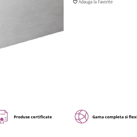
Adauga la Favorite
Produse certificate
Gama completa si flexi