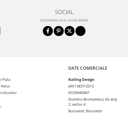
SOCIAL
Urmareste-ne in social media
DATE COMERCIALE
 Plata
Railing Design
e Retur
J40/13837/2012
Produselor
RO30945847
Dumitru Brumarescu 43, etaj
2, sector 4
L
Bucuresti, Bucuresti