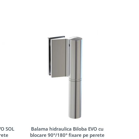
EVO SOL
Balama hidraulica Biloba EVO cu
Balama 
rete
blocare 90°/180° fixare pe perete
Frame f