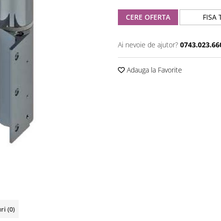
CERE OFERTA
FISA 
Ai nevoie de ajutor?
0743.023.66
Adauga la Favorite
uri
(0)