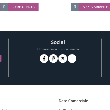
CERE OFERTA
VEZI VARIANTE
Social
Urmareste-ne in social media
Date Comerciale