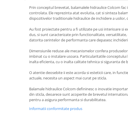
Pereti amovibili
Prin conceptul brevetat, balamalele hidraulice Colcom fac i
controlata. Ele reprezinta atat evolutia, cat si sinteza bal
Usi glisante pentru vitrine
dispozitivelor traditionale hidraulice de inchidere a usilor, 
Manere tragatoare
Securitate
Au fost proiectate pentru a fi utilizate pe usi interioare si 
Accesorii compartimentare toalete
Manere scoica
dus, si sunt caracterizate prin functionalitate, versatilitate, 
Cabine dus
datorita cerintelor de performanta care depasesc inchiderile
Componente cabine dus
Dimensiunile reduse ale mecanismelor confera produselor u
imbinat cu o instalare usoara. Particularitatile conceptulu
Balamale cabine dus
inalta eficienta, cu o inalta calitate tehnica si siguranta de 
Conectori cabine dus
O atentie deosebite ii este acorda si esteticii care, in funct
Profil U cabine dus
actuale, necesita un aspect mai curat pe sticla.
Bara stabilizatoare si conectori cabine dus
Balamale hidraulice Colcom defininesc o inovatie importa
Garnituri cabine dus
din sticla, deoarece sunt acoperite de brevetul internation
pentru a asigura performanta si durabilitatea.
Butoni si manere cabine dus
Informatii conformitate produs
Profil U balustrada sticla
Cale si garnituri profil U balustrada sticla