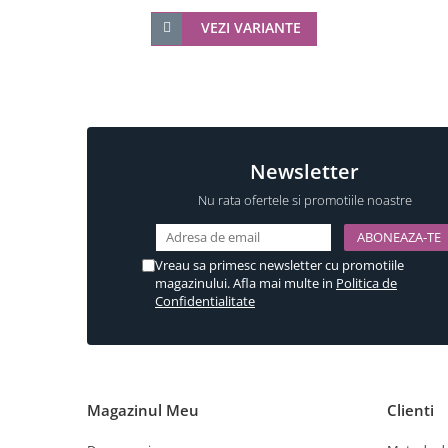
Componente copertina
VEZI VARIANTE
Incuietori electrice
Sisteme antipanica
Newsletter
Nu rata ofertele si promotiile noastre
Vreau sa primesc newsletter cu promotiile
magazinului. Afla mai multe in
Politica de
Confidentialitate
Magazinul Meu
Clienti