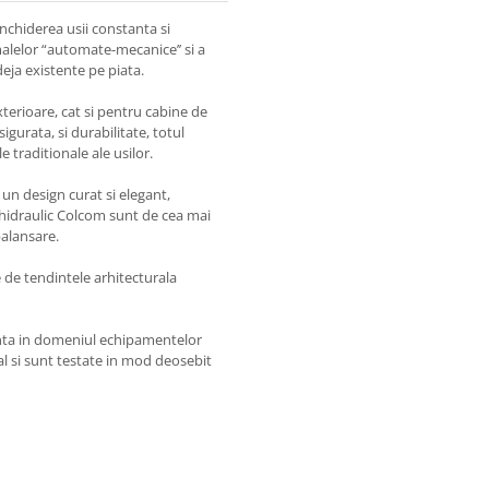
nchiderea usii constanta si
amalelor “automate-mecanice’’ si a
deja existente pe piata.
exterioare, cat si pentru cabine de
sigurata, si durabilitate, totul
 traditionale ale usilor.
n design curat si elegant,
i hidraulic Colcom sunt de cea mai
balansare.
ie de tendintele arhitecturala
nta in domeniul echipamentelor
al si sunt testate in mod deosebit