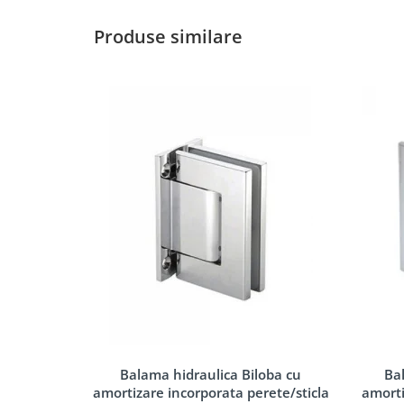
Accesorii profil U balustrada sticla
Mana curenta profil U balustrada sticla
Produse similare
Accesorii mana curenta profilata
Balcon frantuzesc
Montanti echipati
Cleme montanti balustrada
Cabluri si componente montanti balustrada
Mana curenta
Accesorii
Suporti mana curenta
Accesorii mana curenta
Prinderi punctuale
Conectori sticla
Cleme sticla
Accesorii prinderi punctuale
Balama hidraulica Biloba cu
Ba
amortizare incorporata perete/sticla
amorti
Seturi copertina