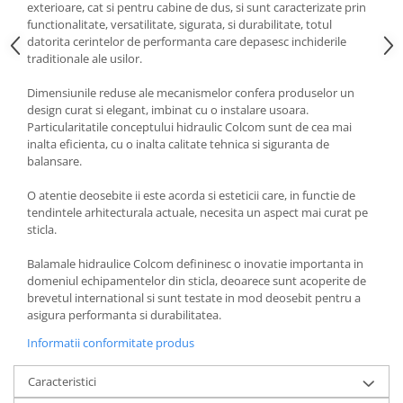
exterioare, cat si pentru cabine de dus, si sunt caracterizate prin
functionalitate, versatilitate, sigurata, si durabilitate, totul
datorita cerintelor de performanta care depasesc inchiderile
traditionale ale usilor.
Dimensiunile reduse ale mecanismelor confera produselor un
design curat si elegant, imbinat cu o instalare usoara.
Particularitatile conceptului hidraulic Colcom sunt de cea mai
inalta eficienta, cu o inalta calitate tehnica si siguranta de
balansare.
O atentie deosebite ii este acorda si esteticii care, in functie de
tendintele arhitecturala actuale, necesita un aspect mai curat pe
sticla.
Balamale hidraulice Colcom defininesc o inovatie importanta in
domeniul echipamentelor din sticla, deoarece sunt acoperite de
brevetul international si sunt testate in mod deosebit pentru a
asigura performanta si durabilitatea.
Informatii conformitate produs
Caracteristici