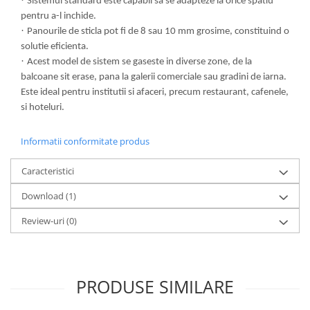
·
Sistemul standard este capabil sa se adapteze la orice spatiu
pentru a-l inchide.
·
Panourile de sticla pot fi de 8 sau 10 mm grosime, constituind o
solutie eficienta.
·
Acest model de sistem se gaseste in diverse zone, de la
balcoane sit erase, pana la galerii comerciale sau gradini de iarna.
Este ideal pentru institutii si afaceri, precum restaurant, cafenele,
si hoteluri.
Informatii conformitate produs
Caracteristici
Download (1)
Review-uri
(0)
PRODUSE SIMILARE