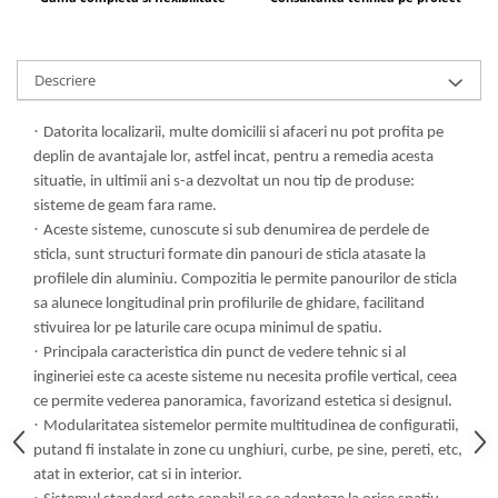
Descriere
·
Datorita localizarii, multe domicilii si afaceri nu pot profita pe
deplin de avantajale lor, astfel incat, pentru a remedia acesta
situatie, in ultimii ani s-a dezvoltat un nou tip de produse:
sisteme de geam fara rame.
·
Aceste sisteme, cunoscute si sub denumirea de perdele de
sticla, sunt structuri formate din panouri de sticla atasate la
profilele din aluminiu. Compozitia le permite panourilor de sticla
sa alunece longitudinal prin profilurile de ghidare, facilitand
stivuirea lor pe laturile care ocupa minimul de spatiu.
·
Principala caracteristica din punct de vedere tehnic si al
ingineriei este ca aceste sisteme nu necesita profile vertical, ceea
ce permite vederea panoramica, favorizand estetica si designul.
·
Modularitatea sistemelor permite multitudinea de configuratii,
putand fi instalate in zone cu unghiuri, curbe, pe sine, pereti, etc,
atat in exterior, cat si in interior.