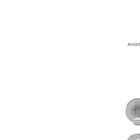
Cabluri si componente montanti
balustrada
Mana curenta perete
Mana curenta
Suporti mana curenta
Amort
Accesorii mana curenta
Prinderi punctuale
Prinderi punctuale
Conectori sticla
Cleme sticla
Accesorii prinderi punctuale
Sisteme copertina
Seturi copertina
Componente copertina
Securitate