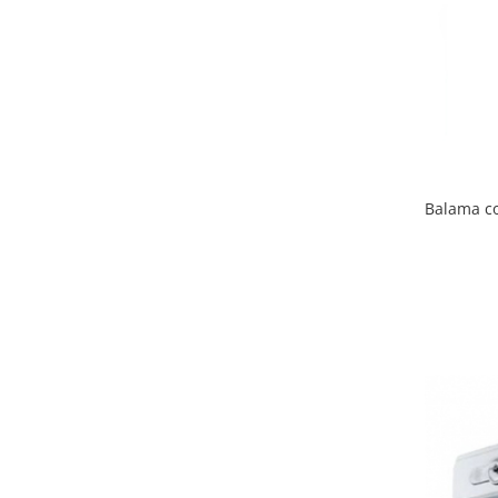
Usi glisante automate
Componente usi glisante manuale
Usi armonice
Usi glisant-telescopice
Pereti amovibili
Usi glisante pentru vitrine
Balama co
Manere
Manere tragatoare
Manere scoica
Sisteme cabine dus
Cabine dus
Componente cabine dus
Balamale cabine dus
Conectori cabine dus
Profil U cabine dus