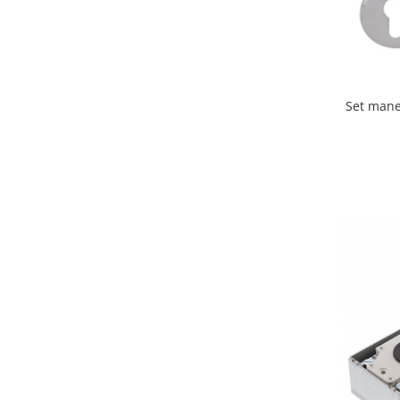
Incuietori electrice
Sisteme antipanica
Accesorii compartimentare toalete
Accesorii
Set mane