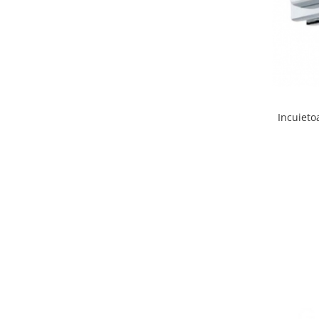
Bara stabilizatoare si conectori
cabine dus
Garnituri cabine dus
Butoni si manere cabine dus
Balustrade sticla
Profil U balustrada sticla
Incuieto
Cale si garnituri profil U
balustrada sticla
Accesorii profil U balustrada sticla
Mana curenta profil U balustrada
sticla
Accesorii mana curenta profilata
Balcon frantuzesc
Balustrade cu montanti
Montanti echipati
Cleme montanti balustrada