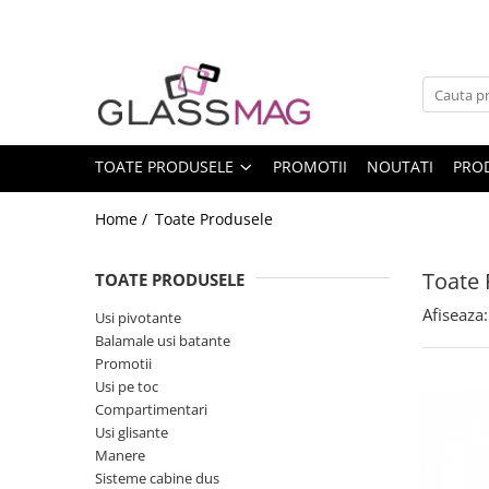
Toate Produsele
Usi pivotante
Seturi usi pivotante
TOATE PRODUSELE
PROMOTII
NOUTATI
PRO
Amortizoare pardoseala
Feronerie usi pivotante
Home /
Toate Produsele
Incuietori aplicate
Toate 
TOATE PRODUSELE
Balamale usi batante
Balamale hidraulice
Afiseaza:
Usi pivotante
Balamale usi batante
Balamale usa batanta
Promotii
Balamale portita sticla
Usi pe toc
Compartimentari
Balamale usi armonice
Usi glisante
Usi pe toc
Manere
Set toc usa sticla
Sisteme cabine dus