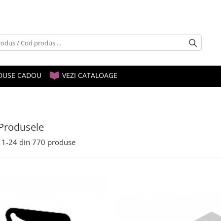
DUSE CADOU
VEZI CATALOAGE
Produsele
1-
24
din
770
produse