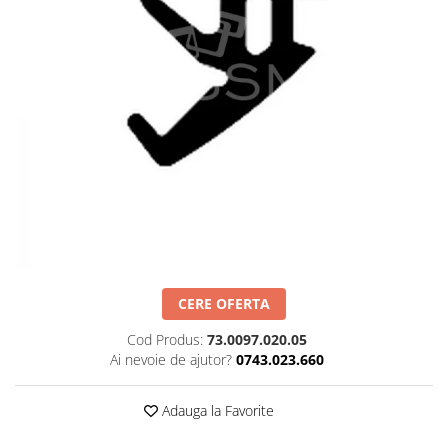
Set profil toc usa sticla
Profil toc usa sticla
Feronerie toc usa sticla
Set broasca + balama + maner usa
sticla
Set broasca + balama usa sticla
Balama usa sticla
Broasca usa sticla
Maner broasca usa sticla
Cilindri broasca usa sticla
Amortizoare cu brat/sina
CERE OFERTA
Compartimentari
Profile perimetrale
Cod Produs:
73.0097.020.05
Ai nevoie de ajutor?
0743.023.660
Profile U
Usi glisante
Adauga la Favorite
Usi glisante manuale