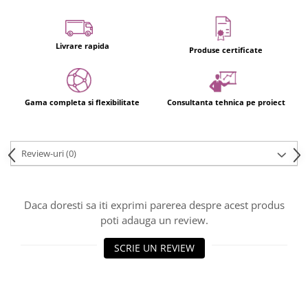
Usi glisante automate
Componente usi glisante manuale
Livrare rapida
Usi armonice
Produse certificate
Usi glisant-telescopice
Pereti amovibili
Gama completa si flexibilitate
Consultanta tehnica pe proiect
Usi glisante pentru vitrine
Manere
Manere tragatoare
Review-uri
(0)
Manere scoica
Sisteme cabine dus
Daca doresti sa iti exprimi parerea despre acest produs
Cabine dus
poti adauga un review.
Componente cabine dus
SCRIE UN REVIEW
Balamale cabine dus
Conectori cabine dus
Profil U cabine dus