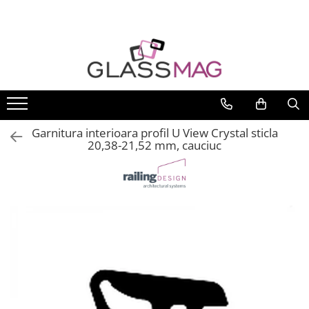
Toate Produsele
Usi pivotante
Seturi usi pivotante
Amortizoare pardoseala
Garnitura interioara profil U View Crystal sticla
Feronerie usi pivotante
20,38-21,52 mm, cauciuc
Incuietori aplicate
Balamale usi batante
Balamale hidraulice
Balamale usa batanta
Balamale portita sticla
Balamale usi armonice
Usi pe toc
Set toc usa sticla