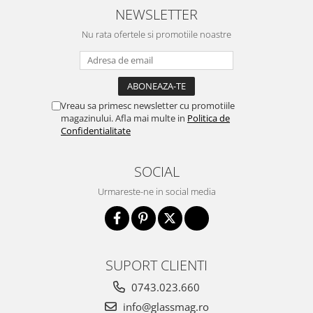
NEWSLETTER
Cabluri si componente montanti
balustrada
Nu rata ofertele si promotiile noastre
Mana curenta perete
Mana curenta
Suporti mana curenta
Vreau sa primesc newsletter cu promotiile
Accesorii mana curenta
magazinului. Afla mai multe in
Politica de
Confidentialitate
Prinderi punctuale
Prinderi punctuale
SOCIAL
Conectori sticla
Urmareste-ne in social media
Cleme sticla
Accesorii prinderi punctuale
Sisteme copertina
Seturi copertina
SUPORT CLIENTI
Componente copertina
0743.023.660
Securitate
info@glassmag.ro