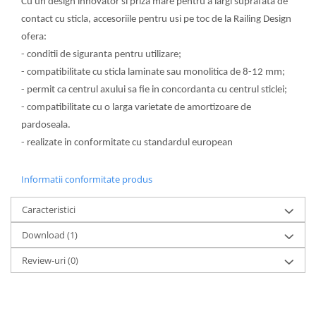
Cu un design innovator si priza mare pentru a largi suprafata de
contact cu sticla, accesoriile pentru usi pe toc de la Railing Design
ofera:
- conditii de siguranta pentru utilizare;
- compatibilitate cu sticla laminate sau monolitica de 8-12 mm;
- permit ca centrul axului sa fie in concordanta cu centrul sticlei;
- compatibilitate cu o larga varietate de amortizoare de
pardoseala.
- realizate in conformitate cu standardul european
Informatii conformitate produs
Caracteristici
Download (1)
Review-uri
(0)