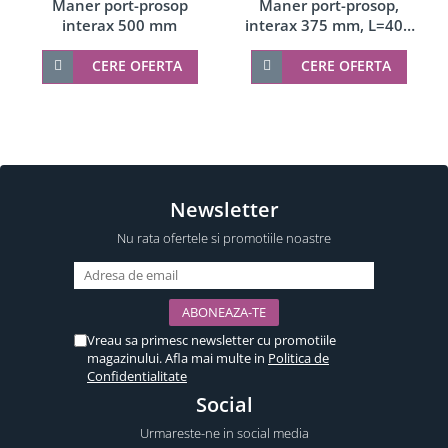
Maner port-prosop
Maner port-prosop,
interax 500 mm
interax 375 mm, L=400
mm
CERE OFERTA
CERE OFERTA
Newsletter
Nu rata ofertele si promotiile noastre
Vreau sa primesc newsletter cu promotiile
magazinului. Afla mai multe in
Politica de
Confidentialitate
Social
Urmareste-ne in social media