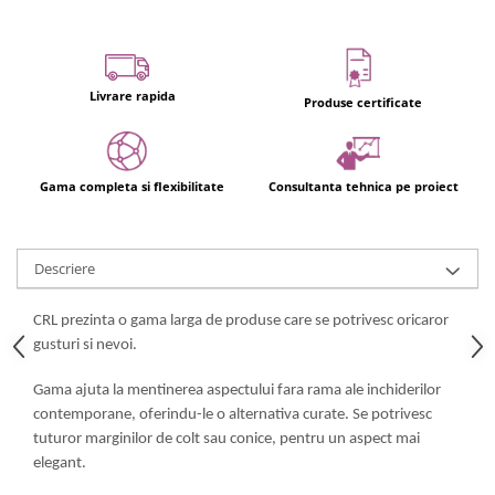
Usi glisante automate
Componente usi glisante manuale
Usi armonice
Livrare rapida
Produse certificate
Usi glisant-telescopice
Pereti amovibili
Usi glisante pentru vitrine
Gama completa si flexibilitate
Consultanta tehnica pe proiect
Manere
Manere tragatoare
Descriere
Manere scoica
Sisteme cabine dus
CRL prezinta o gama larga de produse care se potrivesc oricaror
Cabine dus
gusturi si nevoi.
Componente cabine dus
Gama ajuta la mentinerea aspectului fara rama ale inchiderilor
Balamale cabine dus
contemporane, oferindu-le o alternativa curate. Se potrivesc
tuturor marginilor de colt sau conice, pentru un aspect mai
Conectori cabine dus
elegant.
Profil U cabine dus