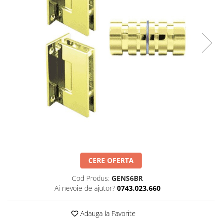
Set profil toc usa sticla
Profil toc usa sticla
Feronerie toc usa sticla
Set broasca + balama + maner usa
sticla
Set broasca + balama usa sticla
Balama usa sticla
Broasca usa sticla
Maner broasca usa sticla
Cilindri broasca usa sticla
Amortizoare cu brat/sina
Compartimentari
CERE OFERTA
Profile perimetrale
Cod Produs:
GENS6BR
Profile U
Ai nevoie de ajutor?
0743.023.660
Usi glisante
Usi glisante manuale
Adauga la Favorite