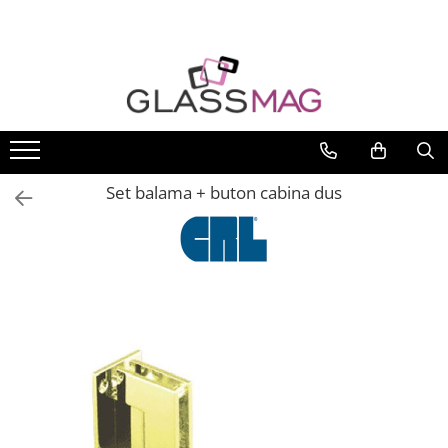
Toate Produsele
Usi pivotante
Seturi usi pivotante
Amortizoare pardoseala
Set balama + buton cabina dus
Feronerie usi pivotante
Incuietori aplicate
Balamale usi batante
Balamale hidraulice
Balamale usa batanta
Balamale portita sticla
Balamale usi armonice
Usi pe toc
Set toc usa sticla