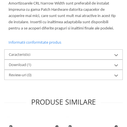
Amortizoarele CRL Narrow Width sunt preferabil de instalat
Bara stabilizatoare si conectori
cabine dus
impreuna cu gama Patch Hardware datorita capacelor de
acoperire mai mici, care sunt sunt mult mai atractive in acest tip
Garnituri cabine dus
de instalare. Insertii cu inaltimea adaptabila sunt disponibili
Butoni si manere cabine dus
pentru a se acoperi diferite praguri si inaltimi finale ale podelei.
Balustrade sticla
Informatii conformitate produs
Profil U balustrada sticla
Cale si garnituri profil U
Caracteristici
balustrada sticla
Download (1)
Accesorii profil U balustrada sticla
Review-uri
(0)
Mana curenta profil U balustrada
sticla
Accesorii mana curenta profilata
Balcon frantuzesc
PRODUSE SIMILARE
Balustrade cu montanti
Montanti echipati
Cleme montanti balustrada