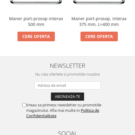
Cabluri si componente montanti
balustrada
Maner port-prosop interax
Maner port-prosop, interax
Mana curenta perete
500 mm
375 mm, L=400 mm
Mana curenta
CERE OFERTA
CERE OFERTA
Suporti mana curenta
Accesorii mana curenta
Prinderi punctuale
NEWSLETTER
Prinderi punctuale
Nu rata ofertele si promotiile noastre
Conectori sticla
Cleme sticla
Accesorii prinderi punctuale
Sisteme copertina
Vreau sa primesc newsletter cu promotiile
Seturi copertina
magazinului. Afla mai multe in
Politica de
Confidentialitate
Componente copertina
Securitate
SOCIAL