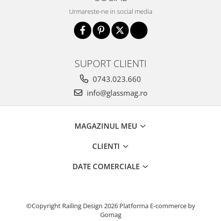
Incuietori electrice
Urmareste-ne in social media
Sisteme antipanica
Accesorii compartimentare toalete
Accesorii
SUPORT CLIENTI
0743.023.660
info@glassmag.ro
MAGAZINUL MEU
CLIENTI
DATE COMERCIALE
©Copyright Railing Design 2026
Platforma E-commerce by
Gomag