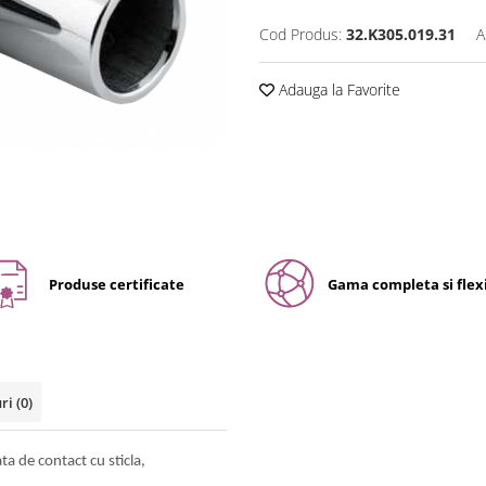
Cod Produs:
32.K305.019.31
A
Adauga la Favorite
Produse certificate
Gama completa si flexi
uri
(0)
ta de contact cu sticla,