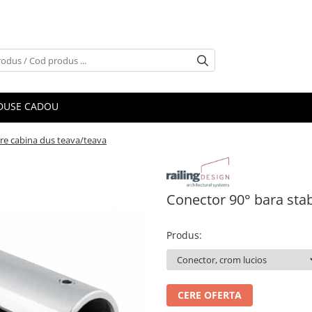
DUSE CADOU
are cabina dus teava/teava
Conector 90° bara stab
Produs
:
CERE OFERTA