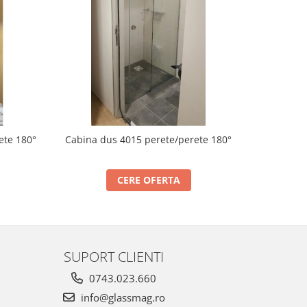
ete 180°
Cabina dus 4015 perete/perete 180°
Cabina 
CERE OFERTA
SUPORT CLIENTI
0743.023.660
info@glassmag.ro