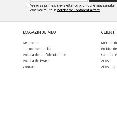
Incuietori electrice
Vreau sa primesc newsletter cu promotiile magazinului.
Sisteme antipanica
Afla mai multe in
Politica de Confidentialitate
Accesorii compartimentare toalete
Accesorii
MAGAZINUL MEU
CLIENTI
Despre noi
Metode de
Termeni si Conditii
Politica d
Politica de Confidentialitate
Garantia 
Politica de livrare
ANPC
Contact
ANPC - SA