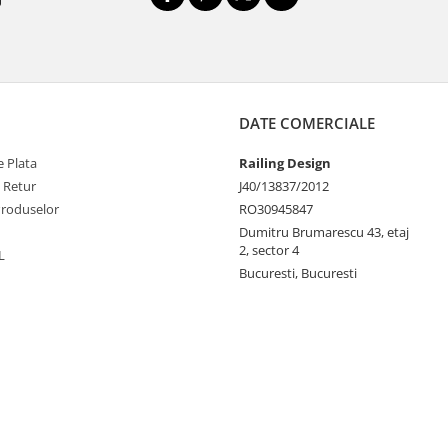
DATE COMERCIALE
 Plata
Railing Design
e Retur
J40/13837/2012
Produselor
RO30945847
Dumitru Brumarescu 43, etaj
2, sector 4
L
Bucuresti, Bucuresti