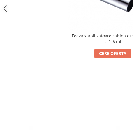
Bara stabilizatoare si conectori
cabine dus
Garnituri cabine dus
Butoni si manere cabine dus
Teava stabilizatoare cabina d
Balustrade sticla
L=1-6 ml
Profil U balustrada sticla
CERE OFERTA
Cale si garnituri profil U
balustrada sticla
Accesorii profil U balustrada sticla
Mana curenta profil U balustrada
sticla
Accesorii mana curenta profilata
Balcon frantuzesc
Balustrade cu montanti
Montanti echipati
Cleme montanti balustrada