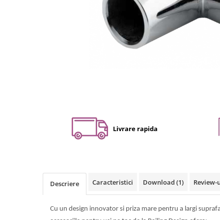
Set profil toc usa sticla
Profil toc usa sticla
Feronerie toc usa sticla
Set broasca + balama + maner usa
sticla
Set broasca + balama usa sticla
Balama usa sticla
Broasca usa sticla
Maner broasca usa sticla
Cilindri broasca usa sticla
Livrare rapida
Amortizoare cu brat/sina
Compartimentari
Profile perimetrale
Profile U
Caracteristici
Download (1)
Review-
Descriere
Usi glisante
Usi glisante manuale
Cu un design innovator si priza mare pentru a largi suprafa