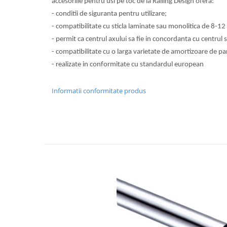
accesoriile pentru usi pe toc de la Railing Design ofera:
Usi glisante automate
- conditii de siguranta pentru utilizare;
Componente usi glisante manuale
- compatibilitate cu sticla laminate sau monolitica de 8-1
Usi armonice
- permit ca centrul axului sa fie in concordanta cu centrul st
Usi glisant-telescopice
- compatibilitate cu o larga varietate de amortizoare de p
- realizate in conformitate cu standardul european
Pereti amovibili
Usi glisante pentru vitrine
Informatii conformitate produs
Manere
Manere tragatoare
Manere scoica
Sisteme cabine dus
Cabine dus
Componente cabine dus
Balamale cabine dus
Conectori cabine dus
Profil U cabine dus