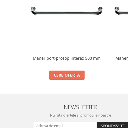
Cabluri si componente montanti
balustrada
Mana curenta perete
Mana curenta
Suporti mana curenta
Accesorii mana curenta
Prinderi punctuale
Maner port-prosop interax 500 mm
Maner 
Prinderi punctuale
Conectori sticla
CERE OFERTA
Cleme sticla
Accesorii prinderi punctuale
Sisteme copertina
Seturi copertina
NEWSLETTER
Componente copertina
Nu rata ofertele si promotiile noastre
Securitate