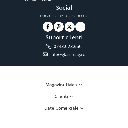
Social
Urmareste-ne in social media
Suport clienti
0743.023.660
info@glassmag.ro
Magazinul Meu
Clienti
Date Comerciale