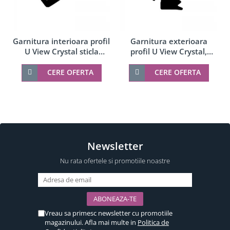
Garnitura interioara profil
Garnitura exterioara
U View Crystal sticla
profil U View Crystal,
20,38-21,52 mm, cauciuc
cauciuc
CERE OFERTA
CERE OFERTA
Newsletter
Nu rata ofertele si promotiile noastre
Vreau sa primesc newsletter cu promotiile
magazinului. Afla mai multe in
Politica de