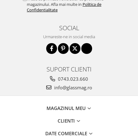
Incuietori electrice
magazinului. Afla mai multe in
Politica de
Confidentialitate
Sisteme antipanica
Accesorii compartimentare toalete
SOCIAL
Accesorii
Urmareste-ne in social media
SUPORT CLIENTI
0743.023.660
info@glassmag.ro
MAGAZINUL MEU
CLIENTI
DATE COMERCIALE