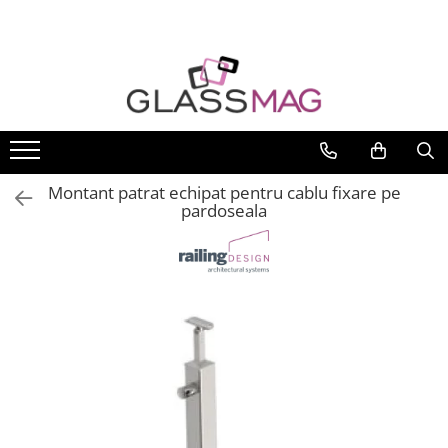
Toate Produsele
Usi pivotante
Seturi usi pivotante
Amortizoare pardoseala
Montant patrat echipat pentru cablu fixare pe
Feronerie usi pivotante
pardoseala
Incuietori aplicate
Balamale usi batante
Balamale hidraulice
Balamale usa batanta
Balamale portita sticla
Balamale usi armonice
Usi pe toc
Set toc usa sticla