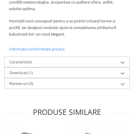
conditii meteorologice. Acoperirea cu pulbere ofera, astfel,
Bara stabilizatoare si conectori
solutia optima.
cabine dus
Garnituri cabine dus
Montatii sunt conceputi pentru a se potrivi oricarei forme si
pozitii, iar designul modular ajuta la completarea arhitecturii
Butoni si manere cabine dus
balustrazii intr-un mod elegant.
Balustrade sticla
Profil U balustrada sticla
Informatii conformitate produs
Cale si garnituri profil U
balustrada sticla
Caracteristici
Accesorii profil U balustrada sticla
Download (1)
Mana curenta profil U balustrada
Review-uri
(0)
sticla
Accesorii mana curenta profilata
Balcon frantuzesc
PRODUSE SIMILARE
Balustrade cu montanti
Montanti echipati
Cleme montanti balustrada