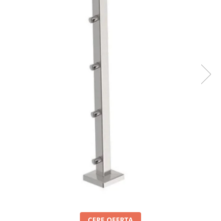
Set profil toc usa sticla
Profil toc usa sticla
Feronerie toc usa sticla
Set broasca + balama + maner usa
sticla
Set broasca + balama usa sticla
Balama usa sticla
Broasca usa sticla
Maner broasca usa sticla
Cilindri broasca usa sticla
Amortizoare cu brat/sina
Compartimentari
Profile perimetrale
Profile U
Usi glisante
Usi glisante manuale
CERE OFERTA