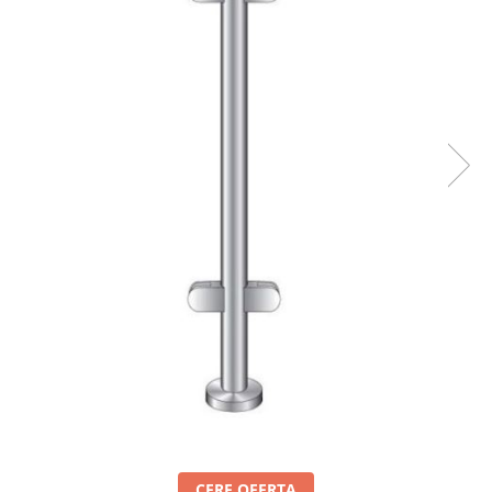
Set profil toc usa sticla
Profil toc usa sticla
Feronerie toc usa sticla
Set broasca + balama + maner usa
sticla
Set broasca + balama usa sticla
Balama usa sticla
Broasca usa sticla
Maner broasca usa sticla
Cilindri broasca usa sticla
Amortizoare cu brat/sina
Compartimentari
Profile perimetrale
Profile U
Usi glisante
Usi glisante manuale
CERE OFERTA