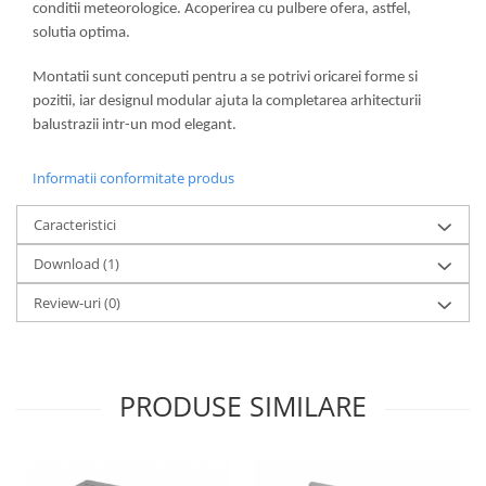
conditii meteorologice. Acoperirea cu pulbere ofera, astfel,
Bara stabilizatoare si conectori
solutia optima.
cabine dus
Garnituri cabine dus
Montatii sunt conceputi pentru a se potrivi oricarei forme si
pozitii, iar designul modular ajuta la completarea arhitecturii
Butoni si manere cabine dus
balustrazii intr-un mod elegant.
Balustrade sticla
Profil U balustrada sticla
Informatii conformitate produs
Cale si garnituri profil U
balustrada sticla
Caracteristici
Accesorii profil U balustrada sticla
Download (1)
Mana curenta profil U balustrada
Review-uri
(0)
sticla
Accesorii mana curenta profilata
Balcon frantuzesc
PRODUSE SIMILARE
Balustrade cu montanti
Montanti echipati
Cleme montanti balustrada