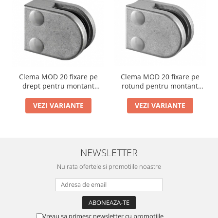
Cabluri si componente montanti
balustrada
Mana curenta perete
Mana curenta
Suporti mana curenta
Clema MOD 20 fixare pe
Clema MOD 20 fixare pe
Accesorii mana curenta
rotund pentru montant
drept pentru montant
Prinderi punctuale
balustrada sticla 6-8 mm
balustrada sticla 6-8 mm
VEZI VARIANTE
VEZI VARIANTE
Prinderi punctuale
Conectori sticla
Cleme sticla
NEWSLETTER
Accesorii prinderi punctuale
Sisteme copertina
Nu rata ofertele si promotiile noastre
Seturi copertina
Componente copertina
Securitate
Vreau sa primesc newsletter cu promotiile