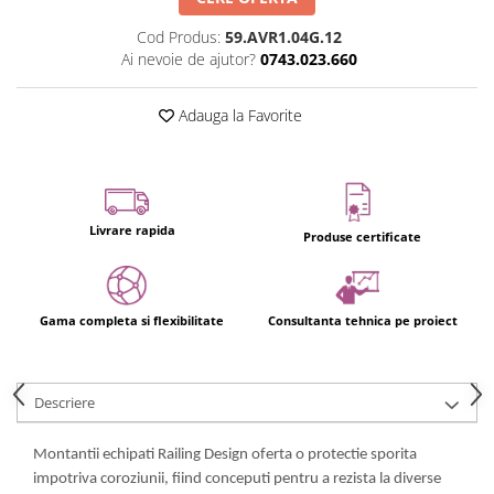
Usi glisante automate
Cod Produs:
59.AVR1.04G.12
Componente usi glisante manuale
Ai nevoie de ajutor?
0743.023.660
Usi armonice
Usi glisant-telescopice
Adauga la Favorite
Pereti amovibili
Usi glisante pentru vitrine
Manere
Livrare rapida
Produse certificate
Manere tragatoare
Manere scoica
Sisteme cabine dus
Gama completa si flexibilitate
Consultanta tehnica pe proiect
Cabine dus
Componente cabine dus
Descriere
Balamale cabine dus
Conectori cabine dus
Montantii echipati Railing Design oferta o protectie sporita
Profil U cabine dus
impotriva coroziunii, fiind conceputi pentru a rezista la diverse