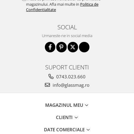
Incuietori electrice
magazinului. Afla mai multe in
Politica de
Confidentialitate
Sisteme antipanica
Accesorii compartimentare toalete
SOCIAL
Accesorii
Urmareste-ne in social media
SUPORT CLIENTI
0743.023.660
info@glassmag.ro
MAGAZINUL MEU
CLIENTI
DATE COMERCIALE