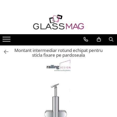
Toate Produsele
Usi pivotante
Seturi usi pivotante
Amortizoare pardoseala
Montant intermediar rotund echipat pentru
Feronerie usi pivotante
sticla fixare pe pardoseala
Incuietori aplicate
Balamale usi batante
Balamale hidraulice
Balamale usa batanta
Balamale portita sticla
Balamale usi armonice
Usi pe toc
Set toc usa sticla