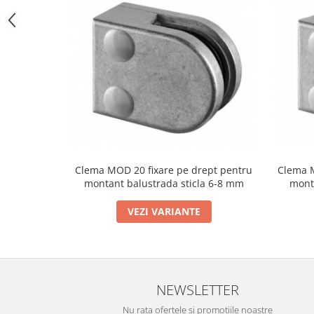
Bara stabilizatoare si conectori
cabine dus
Garnituri cabine dus
Butoni si manere cabine dus
Balustrade sticla
Profil U balustrada sticla
Cale si garnituri profil U
balustrada sticla
Accesorii profil U balustrada sticla
Clema MOD 20 fixare pe drept pentru
Clema M
montant balustrada sticla 6-8 mm
mont
Mana curenta profil U balustrada
sticla
VEZI VARIANTE
Accesorii mana curenta profilata
Balcon frantuzesc
Balustrade cu montanti
Montanti echipati
NEWSLETTER
Cleme montanti balustrada
Nu rata ofertele si promotiile noastre