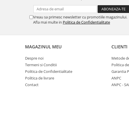
Cabluri si componente montanti
balustrada
Vreau sa primesc newsletter cu promotiile magazinului.
Mana curenta perete
Afla mai multe in
Politica de Confidentialitate
Mana curenta
Suporti mana curenta
Accesorii mana curenta
MAGAZINUL MEU
CLIENTI
Prinderi punctuale
Despre noi
Metode de
Prinderi punctuale
Termeni si Conditii
Politica d
Conectori sticla
Politica de Confidentialitate
Garantia 
Politica de livrare
ANPC
Cleme sticla
Contact
ANPC - SA
Accesorii prinderi punctuale
Sisteme copertina
Seturi copertina
Componente copertina
Securitate