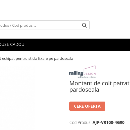
DUSE CADOU
 echipat pentru sticla fixare pe pardoseala
Montant de colt patrat 
pardoseala
CERE OFERTA
Cod Produs:
AJP-VR100-4G90