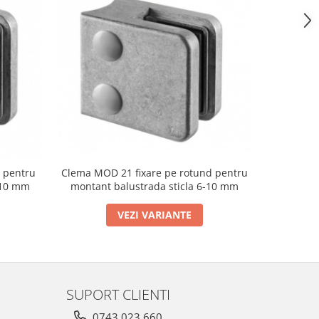
Clema MOD 21 fixare pe rotund pentru
 pentru
Clema MO
montant balustrada sticla 6-10 mm
-10 mm
montant
VEZI VARIANTE
SUPORT CLIENTI
0743.023.660