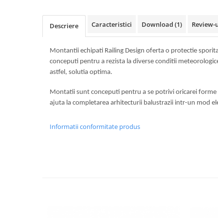
Usi glisante automate
Componente usi glisante manuale
Caracteristici
Download (1)
Review-
Descriere
Usi armonice
Usi glisant-telescopice
Montantii echipati Railing Design oferta o protectie sporita
conceputi pentru a rezista la diverse conditii meteorologic
Pereti amovibili
astfel, solutia optima.
Usi glisante pentru vitrine
Montatii sunt conceputi pentru a se potrivi oricarei forme s
Manere
ajuta la completarea arhitecturii balustrazii intr-un mod e
Manere tragatoare
Manere scoica
Informatii conformitate produs
Sisteme cabine dus
Cabine dus
Componente cabine dus
Balamale cabine dus
Conectori cabine dus
Profil U cabine dus