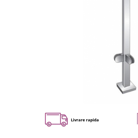
Set profil toc usa sticla
Profil toc usa sticla
Feronerie toc usa sticla
Set broasca + balama + maner usa
sticla
Set broasca + balama usa sticla
Balama usa sticla
Broasca usa sticla
Maner broasca usa sticla
Cilindri broasca usa sticla
Amortizoare cu brat/sina
Compartimentari
Profile perimetrale
Profile U
Livrare rapida
Usi glisante
Usi glisante manuale