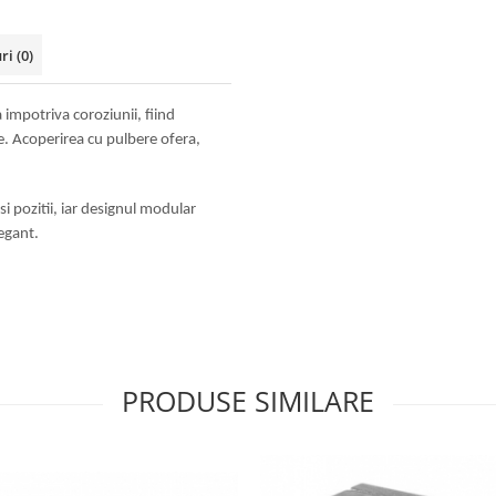
uri
(0)
 impotriva coroziunii, fiind
e. Acoperirea cu pulbere ofera,
i pozitii, iar designul modular
legant.
PRODUSE SIMILARE