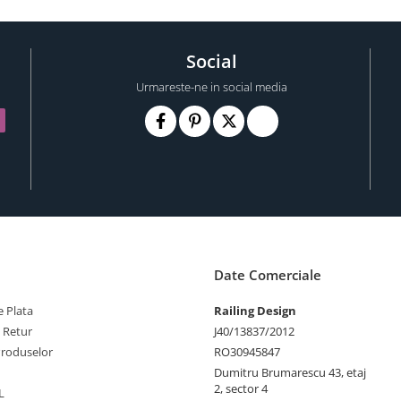
Social
Urmareste-ne in social media
Date Comerciale
 Plata
Railing Design
e Retur
J40/13837/2012
Produselor
RO30945847
Dumitru Brumarescu 43, etaj
2, sector 4
L