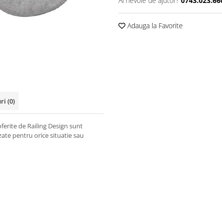
Ai nevoie de ajutor?
0743.023.66
Adauga la Favorite
uri
(0)
erite de Railing Design sunt
zate pentru orice situatie sau