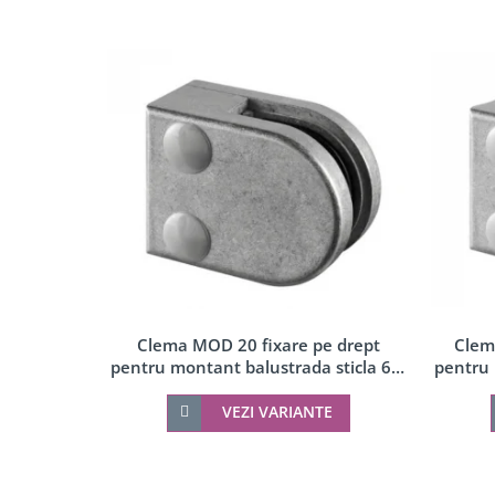
Accesorii profil U balustrada sticla
Mana curenta profil U balustrada sticla
Accesorii mana curenta profilata
Balcon frantuzesc
Montanti echipati
Cleme montanti balustrada
Cabluri si componente montanti balustrada
Mana curenta
Accesorii
Suporti mana curenta
Accesorii mana curenta
Clema MOD 20 fixare pe drept
Clem
Prinderi punctuale
pentru montant balustrada sticla 6-8
pentru 
Conectori sticla
mm
VEZI VARIANTE
Cleme sticla
Accesorii prinderi punctuale
Seturi copertina