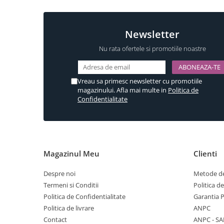
Componente copertina
Incuietori electrice
Newsletter
Sisteme antipanica
Nu rata ofertele si promotiile noastre
Vreau sa primesc newsletter cu promotiile
magazinului. Afla mai multe in
Politica de
Confidentialitate
Magazinul Meu
Clienti
Despre noi
Metode de
Termeni si Conditii
Politica d
Politica de Confidentialitate
Garantia 
Politica de livrare
ANPC
Contact
ANPC - SA