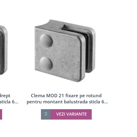
Clema MOD 21 fixare pe rotund
drept
Clema 
pentru montant balustrada sticla 6-
ticla 6-
pentru mo
10 mm
VEZI VARIANTE