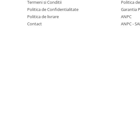
Termeni si Conditii
Politica d
Cabluri si componente montanti
Politica de Confidentialitate
Garantia 
balustrada
Politica de livrare
ANPC
Mana curenta perete
Contact
ANPC - SA
Mana curenta
Suporti mana curenta
Accesorii mana curenta
Prinderi punctuale
Prinderi punctuale
Conectori sticla
Cleme sticla
Accesorii prinderi punctuale
Sisteme copertina
Seturi copertina
Componente copertina
Securitate