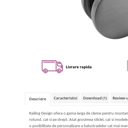
Set profil toc usa sticla
Profil toc usa sticla
Feronerie toc usa sticla
Set broasca + balama + maner usa
sticla
Set broasca + balama usa sticla
Balama usa sticla
Broasca usa sticla
Maner broasca usa sticla
Livrare rapida
Cilindri broasca usa sticla
Amortizoare cu brat/sina
Compartimentari
Profile perimetrale
Caracteristici
Download (1)
Review-
Descriere
Profile U
Usi glisante
Railing Design ofera o gama larga de cleme pentru montant
rotund, cat si pe drept. Atat grosimea sticlei, cat si model
Usi glisante manuale
o posibilitate de personalizare a balustradelor cat mai mar