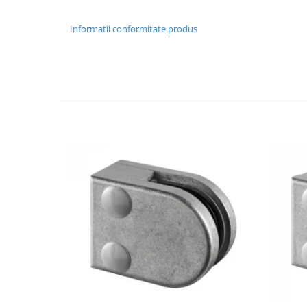
Usi glisante automate
Componente usi glisante manuale
Informatii conformitate produs
Usi armonice
Usi glisant-telescopice
Pereti amovibili
Usi glisante pentru vitrine
Manere
Manere tragatoare
Manere scoica
Sisteme cabine dus
Cabine dus
Componente cabine dus
Balamale cabine dus
Conectori cabine dus
Profil U cabine dus