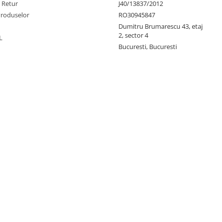
e Retur
J40/13837/2012
Produselor
RO30945847
Dumitru Brumarescu 43, etaj
2, sector 4
L
Bucuresti, Bucuresti