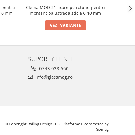
Clema MOD 21 fixare pe rotund pentru
 pentru
Clema MO
montant balustrada sticla 6-10 mm
-10 mm
montant
VEZI VARIANTE
SUPORT CLIENTI
0743.023.660
info@glassmag.ro
©Copyright Railing Design 2026
Platforma E-commerce by
Gomag