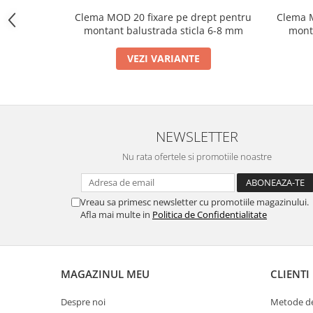
Bara stabilizatoare si conectori
Clema MOD 20 fixare pe drept pentru
Clema M
cabine dus
montant balustrada sticla 6-8 mm
mont
Garnituri cabine dus
VEZI VARIANTE
Butoni si manere cabine dus
Balustrade sticla
Profil U balustrada sticla
Cale si garnituri profil U
NEWSLETTER
balustrada sticla
Nu rata ofertele si promotiile noastre
Accesorii profil U balustrada sticla
Mana curenta profil U balustrada
sticla
Vreau sa primesc newsletter cu promotiile magazinului.
Afla mai multe in
Politica de Confidentialitate
Accesorii mana curenta profilata
Balcon frantuzesc
Balustrade cu montanti
MAGAZINUL MEU
CLIENTI
Montanti echipati
Despre noi
Metode de
Cleme montanti balustrada