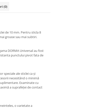
uri
(0)
clei de 10 mm. Pentru sticla 8
ai groase sau mai subtiri.
in gama DORMA Universal au fost
distanta punctului pivot fata de
speciale ale sticlei ca și
ccesorii necesitând o minimă
i suplimentare. Examinate cu
 maximă a suprafeței de contact
einteles, o varietate a