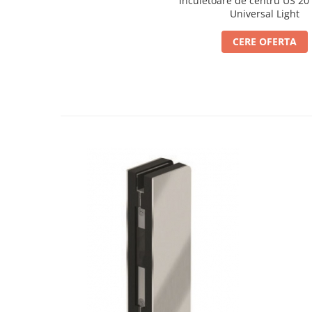
Incuietoare de centru US 20
Universal Light
Cabluri si componente montanti
balustrada
CERE OFERTA
Mana curenta perete
Mana curenta
Suporti mana curenta
Accesorii mana curenta
Prinderi punctuale
Prinderi punctuale
Conectori sticla
Cleme sticla
Accesorii prinderi punctuale
Sisteme copertina
Seturi copertina
Componente copertina
Securitate