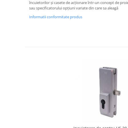
încuietorilor și casete de acționare într-un concept de proie
Bara stabilizatoare si conectori
sau specificatorului opțiuni variate din care sa aleagă
cabine dus
Informatii conformitate produs
Garnituri cabine dus
Butoni si manere cabine dus
Balustrade sticla
Profil U balustrada sticla
Cale si garnituri profil U
balustrada sticla
Accesorii profil U balustrada sticla
Mana curenta profil U balustrada
sticla
Accesorii mana curenta profilata
Balcon frantuzesc
Balustrade cu montanti
Montanti echipati
Cleme montanti balustrada