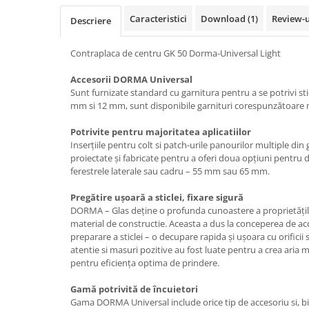
Usi glisante automate
Caracteristici
Download (1)
Review-
Descriere
Componente usi glisante manuale
Usi armonice
Contraplaca de centru GK 50 Dorma-Universal Light
Usi glisant-telescopice
Accesorii DORMA Universal
Pereti amovibili
Sunt furnizate standard cu garnitura pentru a se potrivi sti
mm si 12 mm, sunt disponibile garnituri corespunzătoare m
Usi glisante pentru vitrine
Potrivite pentru majoritatea aplicatiilor
Manere
Inserțiile pentru colt si patch-urile panourilor multiple d
Manere tragatoare
proiectate și fabricate pentru a oferi doua opțiuni pentru 
ferestrele laterale sau cadru – 55 mm sau 65 mm.
Manere scoica
Sisteme cabine dus
Pregătire ușoară a sticlei, fixare sigură
DORMA – Glas deține o profunda cunoastere a proprietăților 
Cabine dus
material de constructie. Aceasta a dus la conceperea de a
Componente cabine dus
preparare a sticlei – o decupare rapida și ușoara cu orifici
atentie si masuri pozitive au fost luate pentru a crea aria
Balamale cabine dus
pentru eficiența optima de prindere.
Conectori cabine dus
Gamă potrivită de încuietori
Profil U cabine dus
Gama DORMA Universal include orice tip de accesoriu si, bin