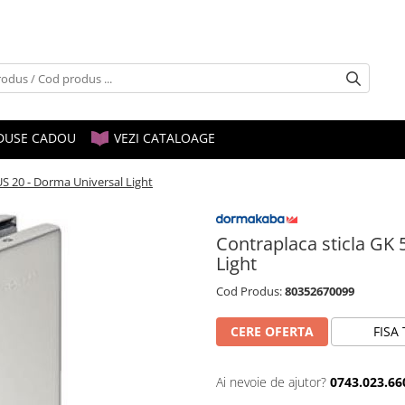
DUSE CADOU
VEZI CATALOAGE
US 20 - Dorma Universal Light
Contraplaca sticla GK 
Light
Cod Produs:
80352670099
CERE OFERTA
FISA
Ai nevoie de ajutor?
0743.023.66