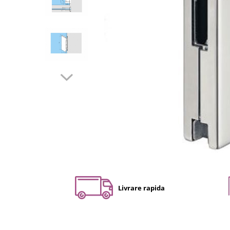
Set profil toc usa sticla
Profil toc usa sticla
Feronerie toc usa sticla
Set broasca + balama + maner usa
sticla
Set broasca + balama usa sticla
Balama usa sticla
Broasca usa sticla
Maner broasca usa sticla
Cilindri broasca usa sticla
Amortizoare cu brat/sina
Compartimentari
Profile perimetrale
Livrare rapida
Profile U
Usi glisante
Usi glisante manuale