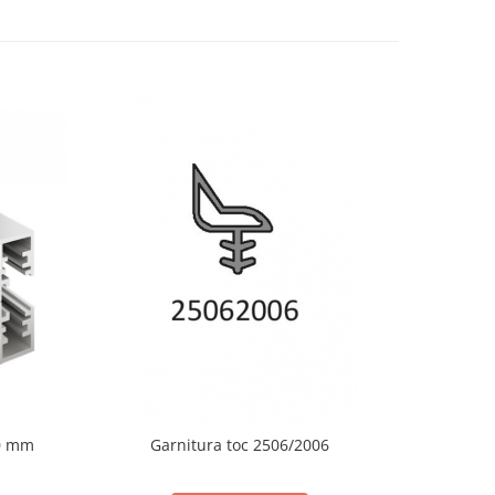
10 mm
Garnitura toc 2506/2006
Garn