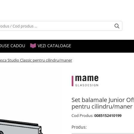
DUSE CADOU
VEZI CATALOAGE
asca Studio Classic pentru cilindru/maner
Set balamale Junior Of
pentru cilindru/maner
Cod Produs:
0085152410199
Produs
: