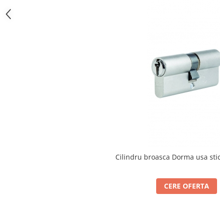
Bara stabilizatoare si conectori
cabine dus
Garnituri cabine dus
Butoni si manere cabine dus
Balustrade sticla
Profil U balustrada sticla
Cale si garnituri profil U
balustrada sticla
Accesorii profil U balustrada sticla
Mana curenta profil U balustrada
sticla
Accesorii mana curenta profilata
Cilindru broasca Dorma usa sti
Balcon frantuzesc
CERE OFERTA
Balustrade cu montanti
Montanti echipati
Cleme montanti balustrada