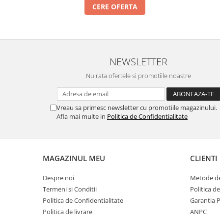
Incuietori electrice
CERE OFERTA
Sisteme antipanica
Accesorii compartimentare toalete
Accesorii
NEWSLETTER
Nu rata ofertele si promotiile noastre
Vreau sa primesc newsletter cu promotiile magazinului.
Afla mai multe in
Politica de Confidentialitate
MAGAZINUL MEU
CLIENTI
Despre noi
Metode de
Termeni si Conditii
Politica d
Politica de Confidentialitate
Garantia 
Politica de livrare
ANPC