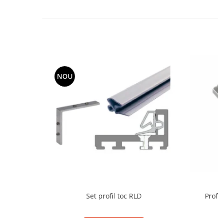
Cabluri si componente montanti
balustrada
Mana curenta perete
Mana curenta
Suporti mana curenta
NOU
Accesorii mana curenta
Prinderi punctuale
Prinderi punctuale
Conectori sticla
Cleme sticla
Accesorii prinderi punctuale
Sisteme copertina
Seturi copertina
Componente copertina
Prof
Set profil toc RLD
Securitate