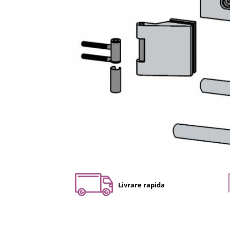
Set profil toc usa sticla
Profil toc usa sticla
Feronerie toc usa sticla
Set broasca + balama + maner usa
sticla
Set broasca + balama usa sticla
Balama usa sticla
Broasca usa sticla
Maner broasca usa sticla
Cilindri broasca usa sticla
Amortizoare cu brat/sina
Compartimentari
Profile perimetrale
Livrare rapida
Profile U
Usi glisante
Usi glisante manuale