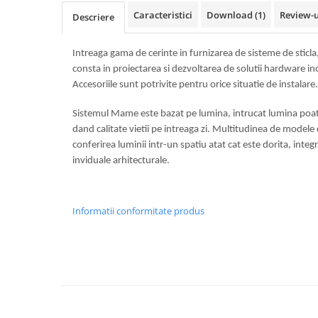
Usi glisante automate
Caracteristici
Download (1)
Review-
Descriere
Componente usi glisante manuale
Usi armonice
Intreaga gama de cerinte in furnizarea de sisteme de sticla
consta in proiectarea si dezvoltarea de solutii hardware in
Usi glisant-telescopice
Accesoriile sunt potrivite pentru orice situatie de instalare.
Pereti amovibili
Sistemul Mame este bazat pe lumina, intrucat lumina poat
Usi glisante pentru vitrine
dand calitate vietii pe intreaga zi. Multitudinea de modele 
Manere
conferirea luminii intr-un spatiu atat cat este dorita, int
Manere tragatoare
inviduale arhitecturale.
Manere scoica
Sisteme cabine dus
Informatii conformitate produs
Cabine dus
Componente cabine dus
Balamale cabine dus
Conectori cabine dus
Profil U cabine dus