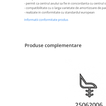
- permit ca centrul axului sa fie in concordanta cu centrul st
Pereti amovibili
- compatibilitate cu o larga varietate de amortizoare de pa
Usi glisante pentru vitrine
- realizate in conformitate cu standardul european
Manere tragatoare
Securitate
Informatii conformitate produs
Accesorii compartimentare toalete
Manere scoica
Cabine dus
Componente cabine dus
Produse complementare
Balamale cabine dus
Conectori cabine dus
Profil U cabine dus
Bara stabilizatoare si conectori cabine dus
Garnituri cabine dus
Butoni si manere cabine dus
Profil U balustrada sticla
Cale si garnituri profil U balustrada sticla