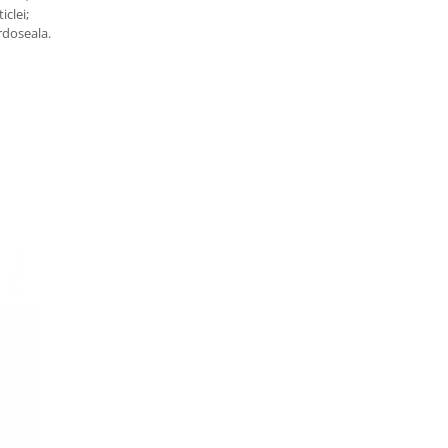
iclei;
rdoseala.