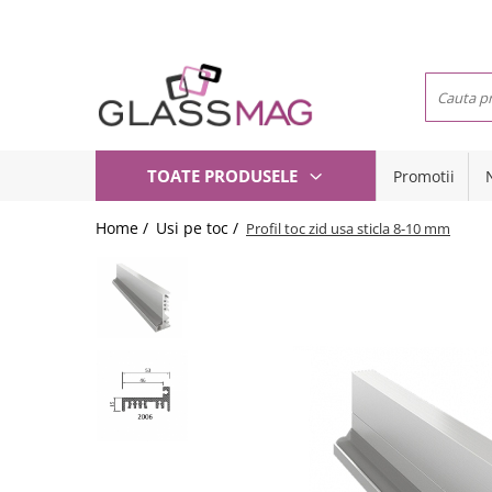
Toate Produsele
Usi pivotante
Seturi usi pivotante
Balamale usi batante
TOATE PRODUSELE
Promotii
Usi pe toc
Amortizoare pardoseala
Compartimentari
Feronerie usi pivotante
Home /
Usi pe toc /
Profil toc zid usa sticla 8-10 mm
Usi glisante
Incuietori aplicate
Manere
Balamale hidraulice
Sisteme cabine dus
Balamale usa batanta
Balustrade sticla
Balamale portita sticla
Balustrade cu montanti
Mana curenta perete
Balamale usi armonice
Set toc usa sticla
Set profil toc usa sticla
Profil toc usa sticla