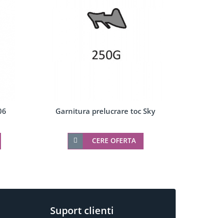
06
Garnitura prelucrare toc Sky
Toc Dorm
CERE OFERTA
Suport clienti