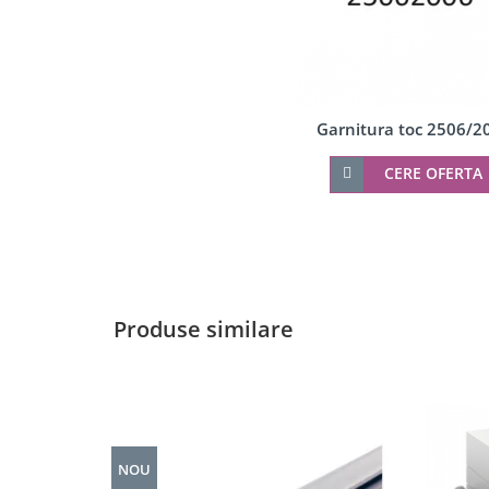
Accesorii profil U balustrada sticla
Mana curenta profil U balustrada sticla
Accesorii mana curenta profilata
Balcon frantuzesc
Garnitura toc 2506/2
Montanti echipati
Cleme montanti balustrada
CERE OFERTA
Cabluri si componente montanti balustrada
Mana curenta
Accesorii
Suporti mana curenta
Accesorii mana curenta
Produse similare
Prinderi punctuale
Conectori sticla
Cleme sticla
Accesorii prinderi punctuale
NOU
Seturi copertina