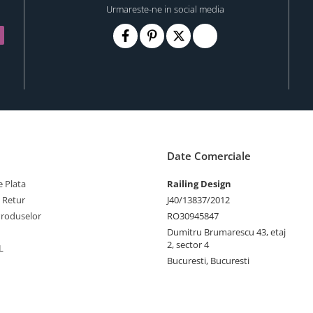
Urmareste-ne in social media
Date Comerciale
 Plata
Railing Design
e Retur
J40/13837/2012
Produselor
RO30945847
Dumitru Brumarescu 43, etaj
2, sector 4
L
Bucuresti, Bucuresti