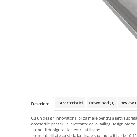
Feronerie toc usa sticla
Set broasca + balama + maner usa sticla
Set broasca + balama usa sticla
Balama usa sticla
Broasca usa sticla
Maner broasca usa sticla
Cilindri broasca usa sticla
Amortizoare cu brat/sina
Profile perimetrale
Prinderi punctuale
Sisteme copertina
Profile U
Usi glisante manuale
Caracteristici
Download (1)
Review-
Descriere
Usi glisante automate
Componente usi glisante manuale
Cu un design innovator si priza mare pentru a largi suprafat
Usi armonice
accesoriile pentru usi pivotante de la Railing Design ofera:
- conditii de siguranta pentru utilizare;
Usi glisant-telescopice
- compatibilitate cu sticla laminate sau monolitica de 10-1