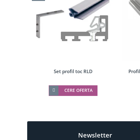
Componente copertina
Incuietori electrice
Sisteme antipanica
Set profil toc RLD
Profi
CERE OFERTA
Newsletter