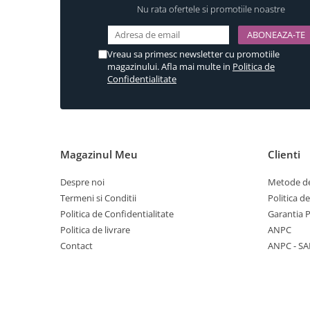
Nu rata ofertele si promotiile noastre
Vreau sa primesc newsletter cu promotiile
magazinului. Afla mai multe in
Politica de
Confidentialitate
Magazinul Meu
Clienti
Despre noi
Metode de
Termeni si Conditii
Politica d
Politica de Confidentialitate
Garantia 
Politica de livrare
ANPC
Contact
ANPC - SA