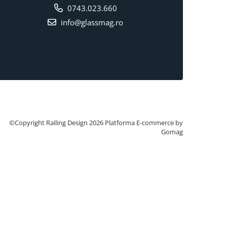
0743.023.660
info@glassmag.ro
©Copyright Railing Design 2026
Platforma E-commerce by
Gomag