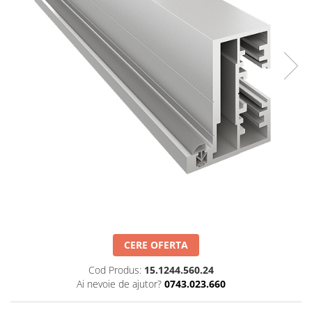
Set profil toc usa sticla
Profil toc usa sticla
Feronerie toc usa sticla
Set broasca + balama + maner usa
sticla
Set broasca + balama usa sticla
Balama usa sticla
Broasca usa sticla
Maner broasca usa sticla
Cilindri broasca usa sticla
Amortizoare cu brat/sina
Compartimentari
Profile perimetrale
CERE OFERTA
Profile U
Cod Produs:
15.1244.560.24
Usi glisante
Ai nevoie de ajutor?
0743.023.660
Usi glisante manuale