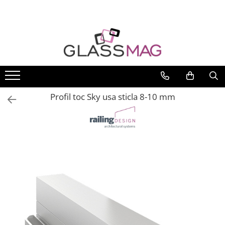
Toate Produsele
Usi pivotante
Seturi usi pivotante
Amortizoare pardoseala
Profil toc Sky usa sticla 8-10 mm
Feronerie usi pivotante
Incuietori aplicate
Balamale usi batante
Balamale hidraulice
Balamale usa batanta
Balamale portita sticla
Balamale usi armonice
Usi pe toc
Set toc usa sticla