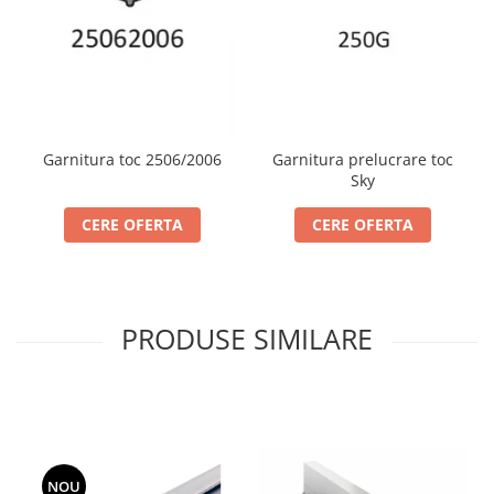
Cabluri si componente montanti
balustrada
Mana curenta perete
Mana curenta
Suporti mana curenta
Garnitura toc 2506/2006
Garnitura prelucrare toc
Accesorii mana curenta
Sky
Prinderi punctuale
CERE OFERTA
CERE OFERTA
Prinderi punctuale
Conectori sticla
Cleme sticla
PRODUSE SIMILARE
Accesorii prinderi punctuale
Sisteme copertina
Seturi copertina
Componente copertina
Securitate
NOU