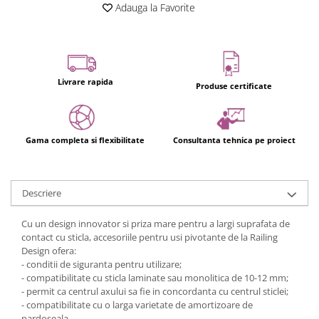
Usi glisante automate
Adauga la Favorite
Componente usi glisante manuale
Usi armonice
Usi glisant-telescopice
Livrare rapida
Produse certificate
Pereti amovibili
Usi glisante pentru vitrine
Manere
Gama completa si flexibilitate
Consultanta tehnica pe proiect
Manere tragatoare
Manere scoica
Descriere
Sisteme cabine dus
Cabine dus
Cu un design innovator si priza mare pentru a largi suprafata de
contact cu sticla, accesoriile pentru usi pivotante de la Railing
Componente cabine dus
Design ofera:
Balamale cabine dus
- conditii de siguranta pentru utilizare;
- compatibilitate cu sticla laminate sau monolitica de 10-12 mm;
Conectori cabine dus
- permit ca centrul axului sa fie in concordanta cu centrul sticlei;
- compatibilitate cu o larga varietate de amortizoare de
Profil U cabine dus
pardoseala.