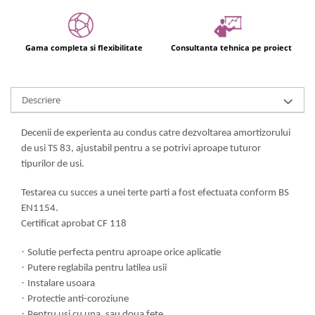
Gama completa si flexibilitate
Consultanta tehnica pe proiect
Descriere
Decenii de experienta au condus catre dezvoltarea amortizorului
de usi TS 83, ajustabil pentru a se potrivi aproape tuturor
tipurilor de usi.
Testarea cu succes a unei terte parti a fost efectuata conform BS
EN1154.
Certificat aprobat CF 118
·
Solutie perfecta pentru aproape orice aplicatie
·
Putere reglabila pentru latilea usii
·
Instalare usoara
·
Protectie anti-coroziune
·
Pentru usi cu una, sau doua fete