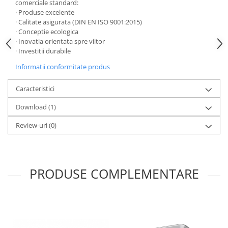
comerciale standard:
Bara stabilizatoare si conectori
· Produse excelente
cabine dus
· Calitate asigurata (DIN EN ISO 9001:2015)
· Conceptie ecologica
Garnituri cabine dus
· Inovatia orientata spre viitor
Butoni si manere cabine dus
· Investitii durabile
Balustrade sticla
Informatii conformitate produs
Profil U balustrada sticla
Caracteristici
Cale si garnituri profil U
balustrada sticla
Download (1)
Accesorii profil U balustrada sticla
Review-uri
(0)
Mana curenta profil U balustrada
sticla
Accesorii mana curenta profilata
PRODUSE COMPLEMENTARE
Balcon frantuzesc
Balustrade cu montanti
Montanti echipati
Cleme montanti balustrada