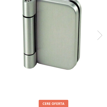
Set profil toc usa sticla
Profil toc usa sticla
Feronerie toc usa sticla
Set broasca + balama + maner usa
sticla
Set broasca + balama usa sticla
Balama usa sticla
Broasca usa sticla
Maner broasca usa sticla
Cilindri broasca usa sticla
Amortizoare cu brat/sina
Compartimentari
Profile perimetrale
Profile U
Usi glisante
Usi glisante manuale
CERE OFERTA