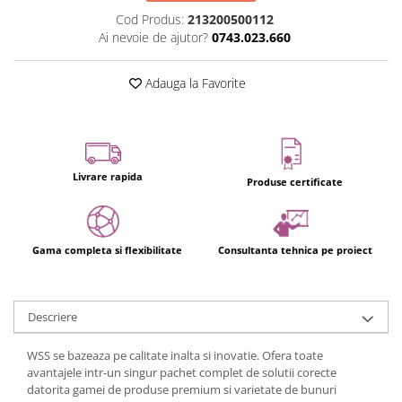
Usi glisante automate
Cod Produs:
213200500112
Componente usi glisante manuale
Ai nevoie de ajutor?
0743.023.660
Usi armonice
Adauga la Favorite
Usi glisant-telescopice
Pereti amovibili
Usi glisante pentru vitrine
Manere
Livrare rapida
Produse certificate
Manere tragatoare
Manere scoica
Gama completa si flexibilitate
Consultanta tehnica pe proiect
Sisteme cabine dus
Cabine dus
Componente cabine dus
Descriere
Balamale cabine dus
WSS se bazeaza pe calitate inalta si inovatie. Ofera toate
Conectori cabine dus
avantajele intr-un singur pachet complet de solutii corecte
Profil U cabine dus
datorita gamei de produse premium si varietate de bunuri