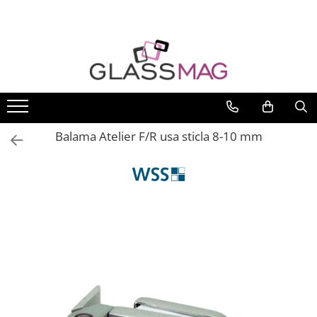
Toate Produsele
Usi pivotante
Seturi usi pivotante
Amortizoare pardoseala
Balama Atelier F/R usa sticla 8-10 mm
Feronerie usi pivotante
Incuietori aplicate
Balamale usi batante
Balamale hidraulice
Balamale usa batanta
Balamale portita sticla
Balamale usi armonice
Usi pe toc
Set toc usa sticla