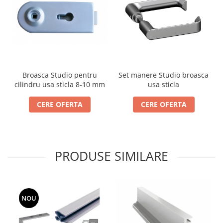
Cabluri si componente montanti
balustrada
Mana curenta perete
Mana curenta
Suporti mana curenta
Broasca Studio pentru
Set manere Studio broasca
Accesorii mana curenta
cilindru usa sticla 8-10 mm
usa sticla
Prinderi punctuale
CERE OFERTA
CERE OFERTA
Prinderi punctuale
Conectori sticla
Cleme sticla
PRODUSE SIMILARE
Accesorii prinderi punctuale
Sisteme copertina
Seturi copertina
Componente copertina
NOU
Securitate