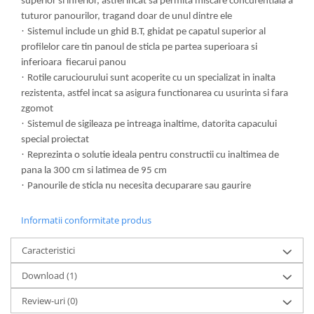
superior si inferior, astfel incat sa permita miscare concurentiala a
tuturor panourilor, tragand doar de unul dintre ele
·
Sistemul include un ghid B.T, ghidat pe capatul superior al
profilelor care tin panoul de sticla pe partea superioara si
inferioara fiecarui panou
·
Rotile caruciourului sunt acoperite cu un specializat in inalta
rezistenta, astfel incat sa asigura functionarea cu usurinta si fara
zgomot
·
Sistemul de sigileaza pe intreaga inaltime, datorita capacului
special proiectat
·
Reprezinta o solutie ideala pentru constructii cu inaltimea de
pana la 300 cm si latimea de 95 cm
·
Panourile de sticla nu necesita decuparare sau gaurire
Informatii conformitate produs
Caracteristici
Download (1)
Review-uri
(0)