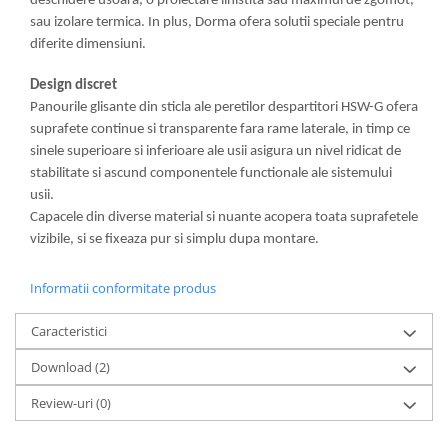
deschidere usoara, o proiectare linistita sau maximul de zgomot,
sau izolare termica. In plus, Dorma ofera solutii speciale pentru
diferite dimensiuni.
Design discret
Panourile glisante din sticla ale peretilor despartitori HSW-G ofera
suprafete continue si transparente fara rame laterale, in timp ce
sinele superioare si inferioare ale usii asigura un nivel ridicat de
stabilitate si ascund componentele functionale ale sistemului
usii.
Capacele din diverse material si nuante acopera toata suprafetele
vizibile, si se fixeaza pur si simplu dupa montare.
Informatii conformitate produs
Caracteristici
Download (2)
Review-uri
(0)