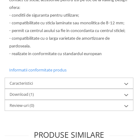
contact cu sticla, accesoriile pentru usi pe toc de la Railing Design
Bara stabilizatoare si conectori
ofera:
cabine dus
- conditii de siguranta pentru utilizare;
Garnituri cabine dus
- compatibilitate cu sticla laminate sau monolitica de 8-12 mm;
Butoni si manere cabine dus
- permit ca centrul axului sa fie in concordanta cu centrul sticlei;
- compatibilitate cu o larga varietate de amortizoare de
Balustrade sticla
pardoseala.
Profil U balustrada sticla
- realizate in conformitate cu standardul european
Cale si garnituri profil U
balustrada sticla
Informatii conformitate produs
Accesorii profil U balustrada sticla
Mana curenta profil U balustrada
Caracteristici
sticla
Download (1)
Accesorii mana curenta profilata
Review-uri
(0)
Balcon frantuzesc
Balustrade cu montanti
Montanti echipati
PRODUSE SIMILARE
Cleme montanti balustrada