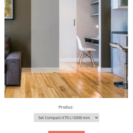
Set profil toc usa sticla
Profil toc usa sticla
Feronerie toc usa sticla
Set broasca + balama + maner usa
sticla
Set broasca + balama usa sticla
Balama usa sticla
Broasca usa sticla
Maner broasca usa sticla
Cilindri broasca usa sticla
Amortizoare cu brat/sina
Compartimentari
Profile perimetrale
Produs
:
Profile U
Usi glisante
Usi glisante manuale