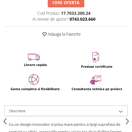
Usi glisante automate
CERE OFERTA
Componente usi glisante manuale
Cod Produs:
17.7033.200.24
Ai nevoie de ajutor?
0743.023.660
Usi armonice
Usi glisant-telescopice
Adauga la Favorite
Pereti amovibili
Usi glisante pentru vitrine
Manere
Manere tragatoare
Livrare rapida
Produse certificate
Manere scoica
Sisteme cabine dus
Gama completa si flexibilitate
Consultanta tehnica pe proiect
Cabine dus
Componente cabine dus
Balamale cabine dus
Descriere
Conectori cabine dus
Cu un design innovator si priza mare pentru a largi suprafata de
Profil U cabine dus