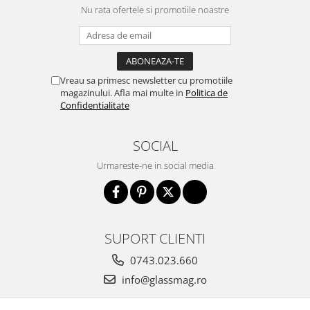
Incuietori electrice
Nu rata ofertele si promotiile noastre
Sisteme antipanica
Accesorii compartimentare toalete
Accesorii
Vreau sa primesc newsletter cu promotiile
magazinului. Afla mai multe in
Politica de
Confidentialitate
SOCIAL
Urmareste-ne in social media
SUPORT CLIENTI
0743.023.660
info@glassmag.ro