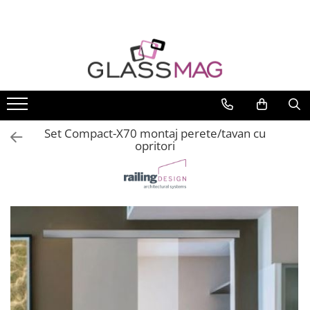
Toate Produsele
Usi pivotante
Seturi usi pivotante
Amortizoare pardoseala
Set Compact-X70 montaj perete/tavan cu
Feronerie usi pivotante
opritori
Incuietori aplicate
Balamale usi batante
Balamale hidraulice
Balamale usa batanta
Balamale portita sticla
Balamale usi armonice
Usi pe toc
Set toc usa sticla