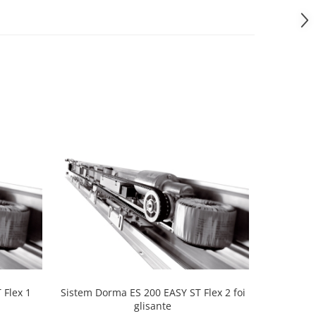
 Flex 1
Sistem Dorma ES 200 EASY ST Flex 2 foi
Set glisa
glisante