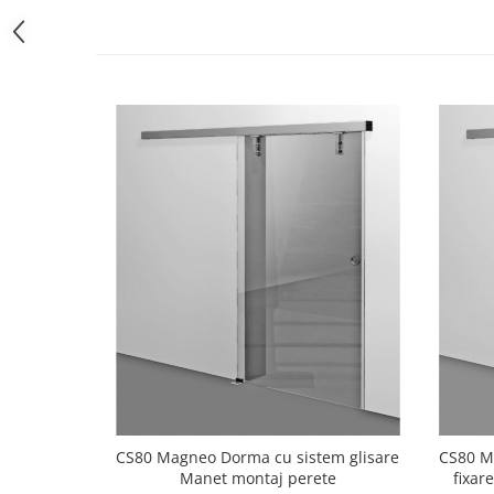
Bara stabilizatoare si conectori
cabine dus
Garnituri cabine dus
Butoni si manere cabine dus
Balustrade sticla
Profil U balustrada sticla
Cale si garnituri profil U
balustrada sticla
Accesorii profil U balustrada sticla
Mana curenta profil U balustrada
sticla
Accesorii mana curenta profilata
Balcon frantuzesc
Balustrade cu montanti
Montanti echipati
CS80 Magneo Dorma cu sistem glisare
CS80 M
Manet montaj perete
fixar
Cleme montanti balustrada