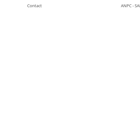
Incuietori electrice
Contact
ANPC - SA
Sisteme antipanica
Accesorii compartimentare toalete
Accesorii