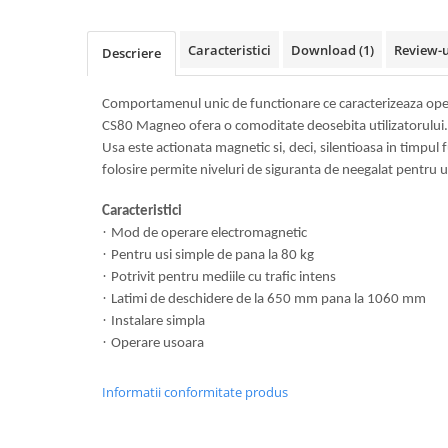
Usi glisante automate
Componente usi glisante manuale
Caracteristici
Download (1)
Review-
Descriere
Usi armonice
Usi glisant-telescopice
Comportamenul unic de functionare ce caracterizeaza ope
CS80 Magneo ofera o comoditate deosebita utilizatorului.
Pereti amovibili
Usa este actionata magnetic si, deci, silentioasa in timpul 
Usi glisante pentru vitrine
folosire permite niveluri de siguranta de neegalat pentru ut
Manere
Caracteristici
Manere tragatoare
·
Mod de operare electromagnetic
Manere scoica
·
Pentru usi simple de pana la 80 kg
·
Potrivit pentru mediile cu trafic intens
Sisteme cabine dus
·
Latimi de deschidere de la 650 mm pana la 1060 mm
Cabine dus
·
Instalare simpla
Componente cabine dus
·
Operare usoara
Balamale cabine dus
Informatii conformitate produs
Conectori cabine dus
Profil U cabine dus