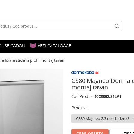
DUSE CADOU
VEZI CATALOAGE
 fixare sticla in profil montaj tavan
CS80 Magneo Dorma cu s
montaj tavan
Cod Produs:
40CS802.31LV1
Produs
:
CERE OFERTA
FISA