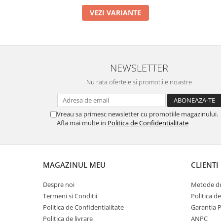
Cabluri si componente montanti
VEZI VARIANTE
balustrada
Mana curenta perete
Mana curenta
Suporti mana curenta
NEWSLETTER
Accesorii mana curenta
Nu rata ofertele si promotiile noastre
Prinderi punctuale
Prinderi punctuale
Vreau sa primesc newsletter cu promotiile magazinului.
Conectori sticla
Afla mai multe in
Politica de Confidentialitate
Cleme sticla
Accesorii prinderi punctuale
MAGAZINUL MEU
CLIENTI
Sisteme copertina
Seturi copertina
Despre noi
Metode de
Componente copertina
Termeni si Conditii
Politica d
Politica de Confidentialitate
Garantia 
Securitate
Politica de livrare
ANPC