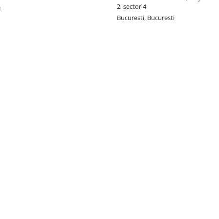
2, sector 4
L
Bucuresti, Bucuresti