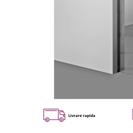
Set profil toc usa sticla
Profil toc usa sticla
Feronerie toc usa sticla
Set broasca + balama + maner usa
sticla
Set broasca + balama usa sticla
Balama usa sticla
Broasca usa sticla
Maner broasca usa sticla
Cilindri broasca usa sticla
Amortizoare cu brat/sina
Compartimentari
Profile perimetrale
Profile U
Livrare rapida
Usi glisante
Usi glisante manuale