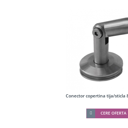
Pereti amovibili
Usi glisante pentru vitrine
Manere tragatoare
Securitate
Accesorii compartimentare toalete
Manere scoica
Cabine dus
Componente cabine dus
Balamale cabine dus
Conectori cabine dus
Profil U cabine dus
Bara stabilizatoare si conectori cabine dus
Garnituri cabine dus
Conector copertina tija/sticl
Butoni si manere cabine dus
Profil U balustrada sticla
CERE OFERTA
Cale si garnituri profil U balustrada sticla