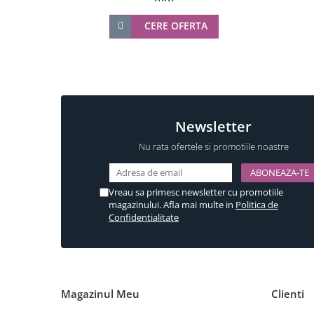
Componente copertina
CERE OFERTA
Incuietori electrice
Sisteme antipanica
Newsletter
Nu rata ofertele si promotiile noastre
Vreau sa primesc newsletter cu promotiile
magazinului. Afla mai multe in
Politica de
Confidentialitate
Magazinul Meu
Clienti