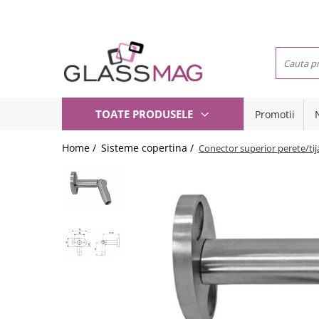
Toate Produsele
Usi pivotante
Seturi usi pivotante
Balamale usi batante
TOATE PRODUSELE
Promotii
Usi pe toc
Amortizoare pardoseala
Compartimentari
Feronerie usi pivotante
Home /
Sisteme copertina /
Conector superior perete/tij
Usi glisante
Incuietori aplicate
Manere
Balamale hidraulice
Sisteme cabine dus
Balamale usa batanta
Balustrade sticla
Balamale portita sticla
Balustrade cu montanti
Mana curenta perete
Balamale usi armonice
Set toc usa sticla
Set profil toc usa sticla
Profil toc usa sticla