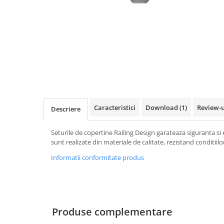
Feronerie toc usa sticla
Set broasca + balama + maner usa sticla
Set broasca + balama usa sticla
Balama usa sticla
Broasca usa sticla
Maner broasca usa sticla
Cilindri broasca usa sticla
Caracteristici
Download (1)
Review-
Amortizoare cu brat/sina
Descriere
Profile perimetrale
Prinderi punctuale
Seturile de copertine Railing Design garateaza siguranta si
Sisteme copertina
Profile U
sunt realizate din materiale de calitate, rezistand conditii
Usi glisante manuale
Informatii conformitate produs
Usi glisante automate
Componente usi glisante manuale
Usi armonice
Produse complementare
Usi glisant-telescopice