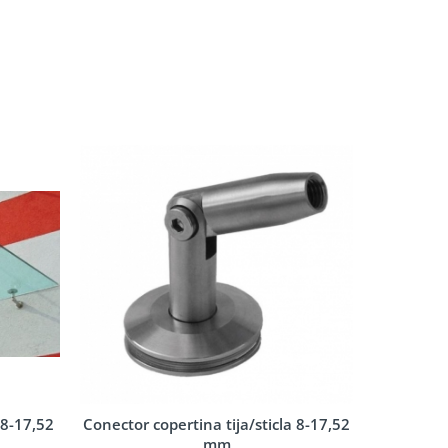
 8-17,52
Conector copertina tija/sticla 8-17,52
Conec
mm
per