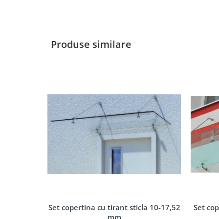
Accesorii profil U balustrada sticla
Mana curenta profil U balustrada sticla
Accesorii mana curenta profilata
Produse similare
Balcon frantuzesc
Montanti echipati
Cleme montanti balustrada
Cabluri si componente montanti balustrada
Mana curenta
Accesorii
Suporti mana curenta
Accesorii mana curenta
Prinderi punctuale
Conectori sticla
Cleme sticla
Accesorii prinderi punctuale
Set cop
Set copertina cu tirant sticla 10-17,52
Seturi copertina
mm