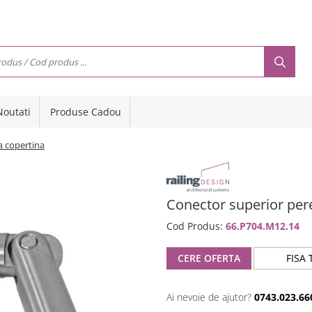
Noutati
Produse Cadou
a copertina
Conector superior pere
Cod Produs:
66.P704.M12.14
CERE OFERTA
FISA 
Ai nevoie de ajutor?
0743.023.66