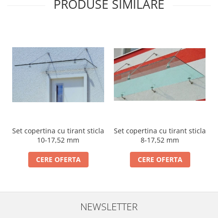
PRODUSE SIMILARE
Cabluri si componente montanti
balustrada
Mana curenta perete
Mana curenta
Suporti mana curenta
Accesorii mana curenta
Prinderi punctuale
Prinderi punctuale
Conectori sticla
Set copertina cu tirant sticla
Set copertina cu tirant sticla
Cleme sticla
10-17,52 mm
8-17,52 mm
Accesorii prinderi punctuale
CERE OFERTA
CERE OFERTA
Sisteme copertina
Seturi copertina
Componente copertina
NEWSLETTER
Securitate