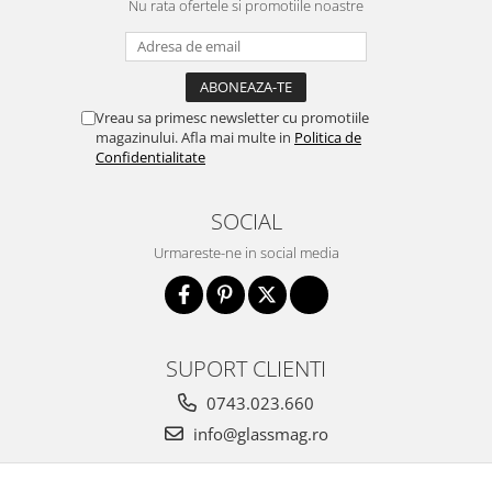
Nu rata ofertele si promotiile noastre
Incuietori electrice
Sisteme antipanica
Accesorii compartimentare toalete
Accesorii
Vreau sa primesc newsletter cu promotiile
magazinului. Afla mai multe in
Politica de
Confidentialitate
SOCIAL
Urmareste-ne in social media
SUPORT CLIENTI
0743.023.660
info@glassmag.ro