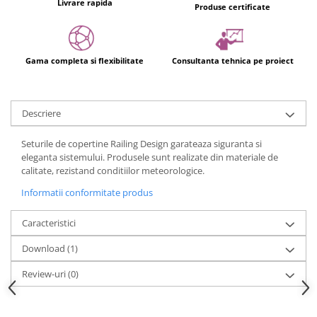
Livrare rapida
Usi glisante automate
Produse certificate
Componente usi glisante manuale
Usi armonice
Gama completa si flexibilitate
Consultanta tehnica pe proiect
Usi glisant-telescopice
Pereti amovibili
Descriere
Usi glisante pentru vitrine
Manere
Seturile de copertine Railing Design garateaza siguranta si
Manere tragatoare
eleganta sistemului. Produsele sunt realizate din materiale de
calitate, rezistand conditiilor meteorologice.
Manere scoica
Informatii conformitate produs
Sisteme cabine dus
Cabine dus
Caracteristici
Componente cabine dus
Download (1)
Balamale cabine dus
Review-uri
(0)
Conectori cabine dus
Profil U cabine dus