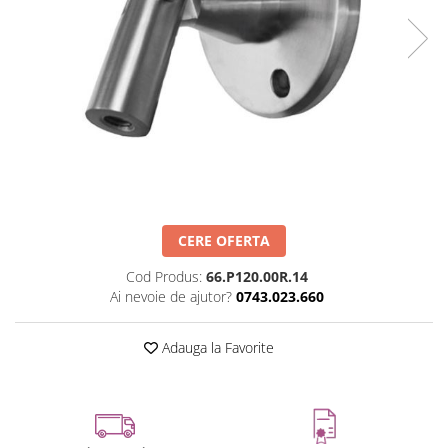
Set profil toc usa sticla
Profil toc usa sticla
Feronerie toc usa sticla
Set broasca + balama + maner usa
sticla
Set broasca + balama usa sticla
Balama usa sticla
Broasca usa sticla
Maner broasca usa sticla
CERE OFERTA
Cilindri broasca usa sticla
Cod Produs:
66.P120.00R.14
Amortizoare cu brat/sina
Ai nevoie de ajutor?
0743.023.660
Compartimentari
Profile perimetrale
Adauga la Favorite
Profile U
Usi glisante
Usi glisante manuale