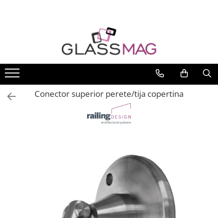
Toate Produsele
Usi pivotante
Seturi usi pivotante
Amortizoare pardoseala
Conector superior perete/tija copertina
Feronerie usi pivotante
Incuietori aplicate
Balamale usi batante
Balamale hidraulice
Balamale usa batanta
Balamale portita sticla
Balamale usi armonice
Usi pe toc
Set toc usa sticla