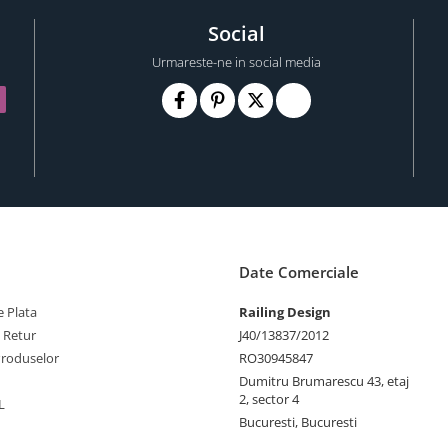
Social
Urmareste-ne in social media
Date Comerciale
 Plata
Railing Design
e Retur
J40/13837/2012
Produselor
RO30945847
Dumitru Brumarescu 43, etaj
2, sector 4
L
Bucuresti, Bucuresti