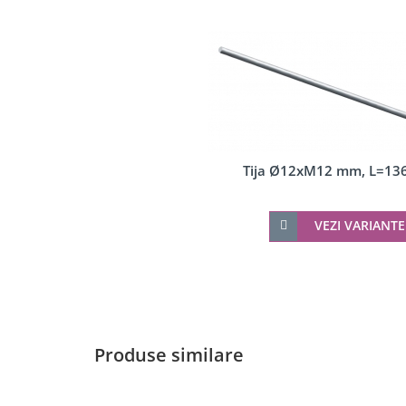
Pereti amovibili
Usi glisante pentru vitrine
Manere tragatoare
Securitate
Accesorii compartimentare toalete
Manere scoica
Cabine dus
Componente cabine dus
Tija Ø12xM12 mm, L=1
Balamale cabine dus
Conectori cabine dus
VEZI VARIANTE
Profil U cabine dus
Bara stabilizatoare si conectori cabine dus
Garnituri cabine dus
Butoni si manere cabine dus
Produse similare
Profil U balustrada sticla
Cale si garnituri profil U balustrada sticla