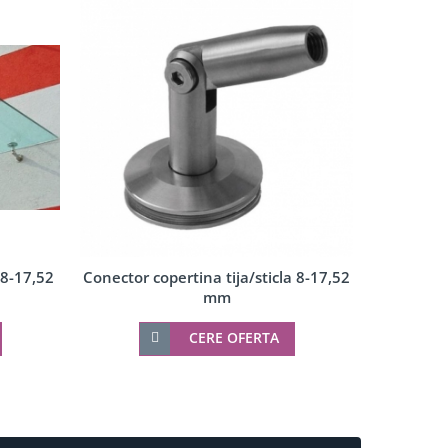
 8-17,52
Conector copertina tija/sticla 8-17,52
Conect
mm
CERE OFERTA