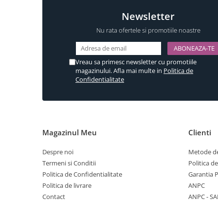
Componente copertina
Newsletter
Incuietori electrice
Nu rata ofertele si promotiile noastre
Sisteme antipanica
Vreau sa primesc newsletter cu promotiile
magazinului. Afla mai multe in
Politica de
Confidentialitate
Magazinul Meu
Clienti
Despre noi
Metode de
Termeni si Conditii
Politica d
Politica de Confidentialitate
Garantia 
Politica de livrare
ANPC
Contact
ANPC - SA