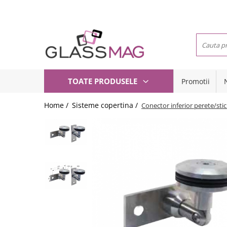
Toate Produsele
Usi pivotante
Seturi usi pivotante
Balamale usi batante
TOATE PRODUSELE
Promotii
Usi pe toc
Amortizoare pardoseala
Compartimentari
Feronerie usi pivotante
Home /
Sisteme copertina /
Conector inferior perete/sti
Usi glisante
Incuietori aplicate
Manere
Balamale hidraulice
Sisteme cabine dus
Balamale usa batanta
Balustrade sticla
Balamale portita sticla
Balustrade cu montanti
Mana curenta perete
Balamale usi armonice
Set toc usa sticla
Set profil toc usa sticla
Profil toc usa sticla