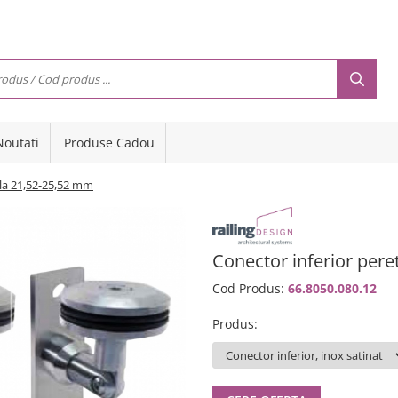
Noutati
Produse Cadou
cla 21,52-25,52 mm
Conector inferior pere
Cod Produs:
66.8050.080.12
Produs
: