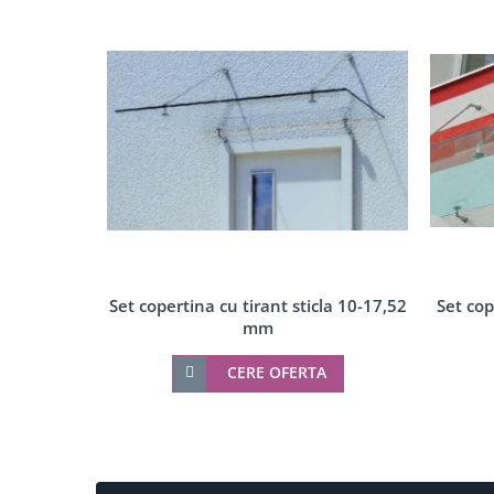
Accesorii profil U balustrada sticla
Mana curenta profil U balustrada sticla
Accesorii mana curenta profilata
Balcon frantuzesc
Montanti echipati
Cleme montanti balustrada
Cabluri si componente montanti balustrada
Mana curenta
Accesorii
Suporti mana curenta
Set cop
Set copertina cu tirant sticla 10-17,52
Accesorii mana curenta
mm
Prinderi punctuale
CERE OFERTA
Conectori sticla
Cleme sticla
Accesorii prinderi punctuale
Seturi copertina