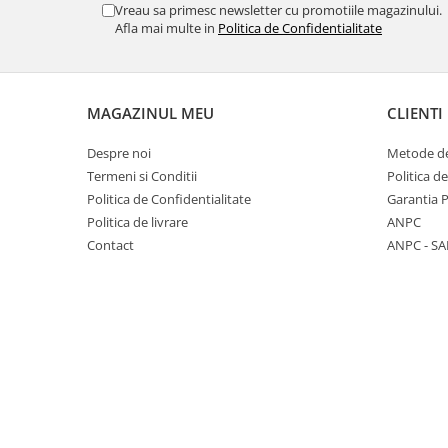
Vreau sa primesc newsletter cu promotiile magazinului.
Cabluri si componente montanti
Afla mai multe in
Politica de Confidentialitate
balustrada
Mana curenta perete
Mana curenta
MAGAZINUL MEU
CLIENTI
Suporti mana curenta
Despre noi
Metode de
Accesorii mana curenta
Termeni si Conditii
Politica d
Prinderi punctuale
Politica de Confidentialitate
Garantia 
Prinderi punctuale
Politica de livrare
ANPC
Contact
ANPC - SA
Conectori sticla
Cleme sticla
Accesorii prinderi punctuale
Sisteme copertina
Seturi copertina
Componente copertina
Securitate