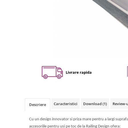
Set profil toc usa sticla
Profil toc usa sticla
Feronerie toc usa sticla
Set broasca + balama + maner usa
sticla
Set broasca + balama usa sticla
Balama usa sticla
Broasca usa sticla
Maner broasca usa sticla
Livrare rapida
Cilindri broasca usa sticla
Amortizoare cu brat/sina
Compartimentari
Profile perimetrale
Caracteristici
Download (1)
Review-
Descriere
Profile U
Usi glisante
Cu un design innovator si priza mare pentru a largi suprafa
Usi glisante manuale
accesoriile pentru usi pe toc de la Railing Design ofera: