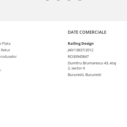
DATE COMERCIALE
 Plata
Railing Design
e Retur
J40/13837/2012
Produselor
RO30945847
Dumitru Brumarescu 43, etaj
2, sector 4
L
Bucuresti, Bucuresti