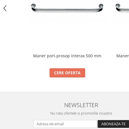
Bara stabilizatoare si conectori
cabine dus
Garnituri cabine dus
Butoni si manere cabine dus
Balustrade sticla
Profil U balustrada sticla
Cale si garnituri profil U
Maner port-prosop interax 500 mm
Maner 
balustrada sticla
Accesorii profil U balustrada sticla
CERE OFERTA
Mana curenta profil U balustrada
sticla
Accesorii mana curenta profilata
Balcon frantuzesc
NEWSLETTER
Balustrade cu montanti
Nu rata ofertele si promotiile noastre
Montanti echipati
Cleme montanti balustrada