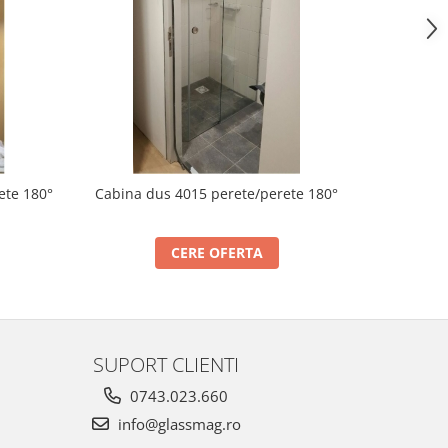
ete 180°
Cabina dus 4015 perete/perete 180°
Cabina 
CERE OFERTA
SUPORT CLIENTI
0743.023.660
info@glassmag.ro