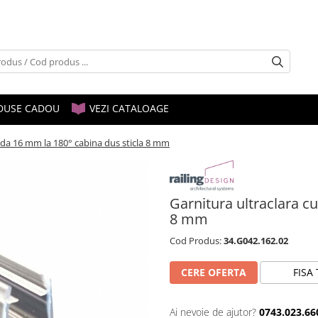
DUSE CADOU
VEZI CATALOAGE
nda 16 mm la 180° cabina dus sticla 8 mm
Garnitura ultraclara c
8 mm
Cod Produs:
34.G042.162.02
CERE OFERTA
FISA
Ai nevoie de ajutor?
0743.023.66