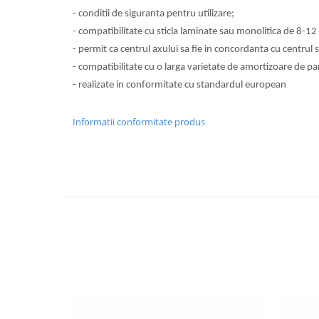
Usi glisante automate
- conditii de siguranta pentru utilizare;
Componente usi glisante manuale
- compatibilitate cu sticla laminate sau monolitica de 8-1
Usi armonice
- permit ca centrul axului sa fie in concordanta cu centrul st
- compatibilitate cu o larga varietate de amortizoare de p
Usi glisant-telescopice
- realizate in conformitate cu standardul european
Pereti amovibili
Usi glisante pentru vitrine
Informatii conformitate produs
Manere
Manere tragatoare
Manere scoica
Sisteme cabine dus
Cabine dus
Componente cabine dus
Balamale cabine dus
Conectori cabine dus
Profil U cabine dus