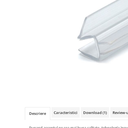
Feronerie toc usa sticla
Set broasca + balama + maner usa sticla
Set broasca + balama usa sticla
Balama usa sticla
Broasca usa sticla
Maner broasca usa sticla
Cilindri broasca usa sticla
Amortizoare cu brat/sina
Profile perimetrale
Prinderi punctuale
Sisteme copertina
Profile U
Usi glisante manuale
Usi glisante automate
Componente usi glisante manuale
Caracteristici
Download (1)
Review-
Descriere
Usi armonice
Usi glisant-telescopice