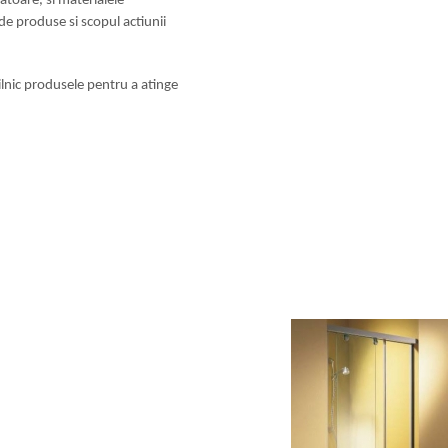
toare, si materialele
 de produse si scopul actiunii
ilnic produsele pentru a atinge