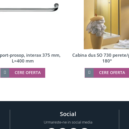
port-prosop, interax 375 mm,
Cabina dus SO 730 perete/
L=400 mm
180°
CERE OFERTA
CERE OFERTA
Social
Urmareste-ne in social media