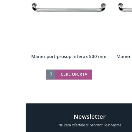
Accesorii profil U balustrada sticla
Mana curenta profil U balustrada sticla
Accesorii mana curenta profilata
Balcon frantuzesc
Montanti echipati
Cleme montanti balustrada
Cabluri si componente montanti balustrada
Maner port-prosop interax 500 mm
Maner 
Mana curenta
Accesorii
Suporti mana curenta
CERE OFERTA
Accesorii mana curenta
Prinderi punctuale
Conectori sticla
Cleme sticla
Newsletter
Accesorii prinderi punctuale
Nu rata ofertele si promotiile noastre
Seturi copertina