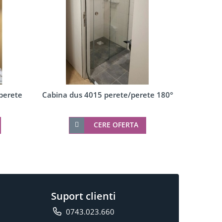
perete
Cabina dus 4015 perete/perete 180°
Cabina d
CERE OFERTA
Suport clienti
0743.023.660