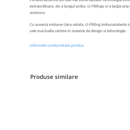
Punand accentul pe cea mai buna calitate, tehnologia inova
Pereti amovibili
extraordinare, de-a lungul anilor, G-Fittings si-a largia aria
acestora.
Usi glisante pentru vitrine
Manere tragatoare
Securitate
Cu aceasta misiune clara setata, G-Fitting imbunatateste z
Accesorii compartimentare toalete
Manere scoica
cele mai inalte cerinte in materie de design si tehnologie.
Cabine dus
Informatii conformitate produs
Componente cabine dus
Balamale cabine dus
Conectori cabine dus
Produse similare
Profil U cabine dus
Bara stabilizatoare si conectori cabine dus
Garnituri cabine dus
Butoni si manere cabine dus
Profil U balustrada sticla
Cale si garnituri profil U balustrada sticla