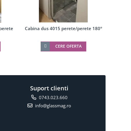
perete
Cabina dus 4015 perete/perete 180°
Cabina d
CERE OFERTA
Suport clienti
0743.023.660
info@glassmag.ro