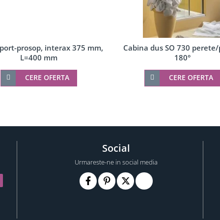
port-prosop, interax 375 mm,
Cabina dus SO 730 perete/
L=400 mm
180°
CERE OFERTA
CERE OFERTA
Social
Urmareste-ne in social media