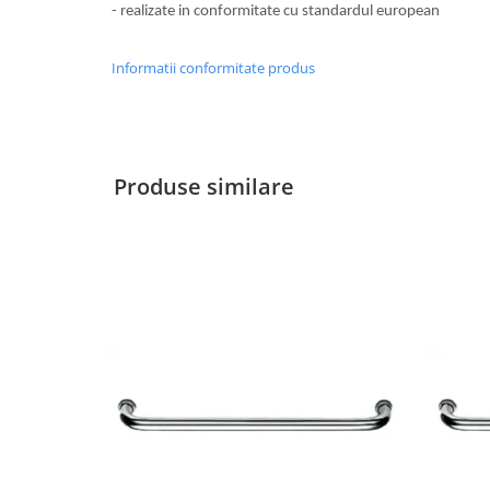
- realizate in conformitate cu standardul european
Pereti amovibili
Usi glisante pentru vitrine
Informatii conformitate produs
Manere tragatoare
Securitate
Accesorii compartimentare toalete
Manere scoica
Cabine dus
Produse similare
Componente cabine dus
Balamale cabine dus
Conectori cabine dus
Profil U cabine dus
Bara stabilizatoare si conectori cabine dus
Garnituri cabine dus
Butoni si manere cabine dus
Profil U balustrada sticla
Cale si garnituri profil U balustrada sticla