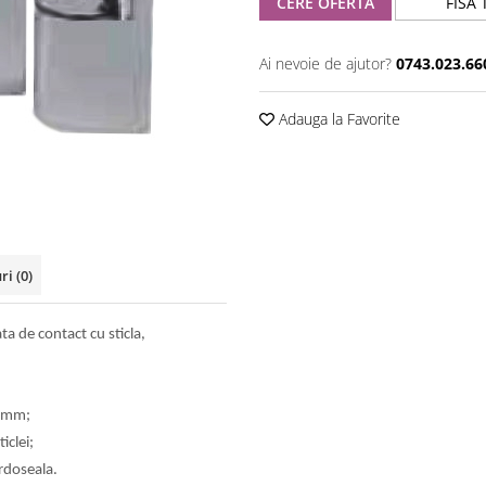
CERE OFERTA
FISA 
Ai nevoie de ajutor?
0743.023.66
Adauga la Favorite
uri
(0)
ta de contact cu sticla,
2 mm;
iclei;
ardoseala.