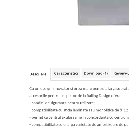
Feronerie toc usa sticla
Set broasca + balama + maner usa sticla
Set broasca + balama usa sticla
Balama usa sticla
Broasca usa sticla
Maner broasca usa sticla
Cilindri broasca usa sticla
Amortizoare cu brat/sina
Profile perimetrale
Prinderi punctuale
Caracteristici
Download (1)
Review-
Descriere
Sisteme copertina
Profile U
Usi glisante manuale
Cu un design innovator si priza mare pentru a largi suprafa
accesoriile pentru usi pe toc de la Railing Design ofera:
Usi glisante automate
- conditii de siguranta pentru utilizare;
Componente usi glisante manuale
- compatibilitate cu sticla laminate sau monolitica de 8-1
Usi armonice
- permit ca centrul axului sa fie in concordanta cu centrul st
Usi glisant-telescopice
- compatibilitate cu o larga varietate de amortizoare de p