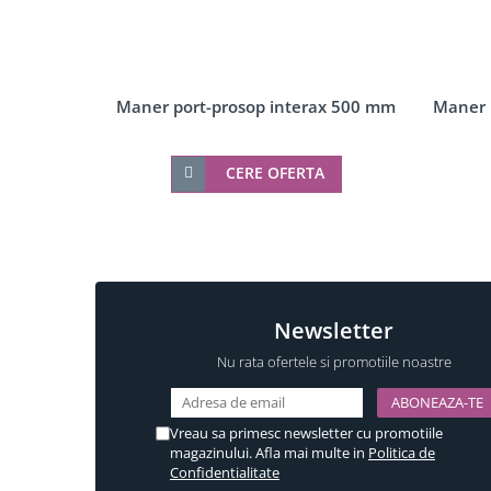
Accesorii profil U balustrada sticla
Mana curenta profil U balustrada sticla
Accesorii mana curenta profilata
Balcon frantuzesc
Maner port-prosop interax 500 mm
Maner 
Montanti echipati
Cleme montanti balustrada
CERE OFERTA
Cabluri si componente montanti balustrada
Mana curenta
Accesorii
Suporti mana curenta
Accesorii mana curenta
Newsletter
Prinderi punctuale
Nu rata ofertele si promotiile noastre
Conectori sticla
Cleme sticla
Vreau sa primesc newsletter cu promotiile
Accesorii prinderi punctuale
magazinului. Afla mai multe in
Politica de
Confidentialitate
Seturi copertina