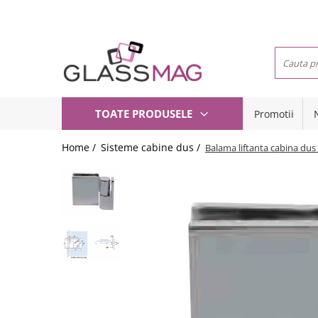
Toate Produsele
Usi pivotante
Seturi usi pivotante
Balamale usi batante
TOATE PRODUSELE
Promotii
Usi pe toc
Amortizoare pardoseala
Compartimentari
Feronerie usi pivotante
Home /
Sisteme cabine dus /
Balama liftanta cabina dus
Usi glisante
Incuietori aplicate
Manere
Balamale hidraulice
Sisteme cabine dus
Balamale usa batanta
Balustrade sticla
Balamale portita sticla
Balustrade cu montanti
Mana curenta perete
Balamale usi armonice
Set toc usa sticla
Set profil toc usa sticla
Profil toc usa sticla