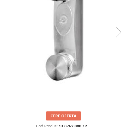
Set profil toc usa sticla
Profil toc usa sticla
Feronerie toc usa sticla
Set broasca + balama + maner usa
sticla
Set broasca + balama usa sticla
Balama usa sticla
Broasca usa sticla
Maner broasca usa sticla
Cilindri broasca usa sticla
Amortizoare cu brat/sina
Compartimentari
Profile perimetrale
Profile U
Usi glisante
CERE OFERTA
Usi glisante manuale
Cod Produs:
13.0762.000.12