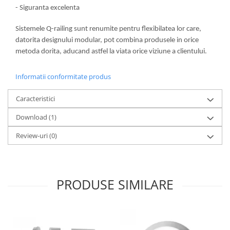
Bara stabilizatoare si conectori
- Siguranta excelenta
cabine dus
Sistemele Q-railing sunt renumite pentru flexibilatea lor care,
Garnituri cabine dus
datorita designului modular, pot combina produsele in orice
Butoni si manere cabine dus
metoda dorita, aducand astfel la viata orice viziune a clientului.
Balustrade sticla
Informatii conformitate produs
Profil U balustrada sticla
Cale si garnituri profil U
Caracteristici
balustrada sticla
Download (1)
Accesorii profil U balustrada sticla
Review-uri
(0)
Mana curenta profil U balustrada
sticla
Accesorii mana curenta profilata
Balcon frantuzesc
PRODUSE SIMILARE
Balustrade cu montanti
Montanti echipati
Cleme montanti balustrada