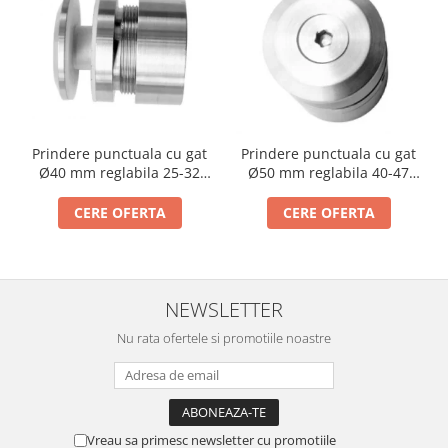
Cabluri si componente montanti
balustrada
Mana curenta perete
Mana curenta
Suporti mana curenta
Prindere punctuala cu gat
Prindere punctuala cu gat
Accesorii mana curenta
Ø40 mm reglabila 25-32
Ø50 mm reglabila 40-47
Prinderi punctuale
mm
mm
CERE OFERTA
CERE OFERTA
Prinderi punctuale
Conectori sticla
Cleme sticla
NEWSLETTER
Accesorii prinderi punctuale
Nu rata ofertele si promotiile noastre
Sisteme copertina
Seturi copertina
Componente copertina
Securitate
Vreau sa primesc newsletter cu promotiile