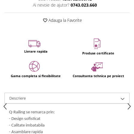
Usi glisante automate
Ai nevoie de ajutor?
0743.023.660
Componente usi glisante manuale
Adauga la Favorite
Usi armonice
Usi glisant-telescopice
Pereti amovibili
Usi glisante pentru vitrine
Livrare rapida
Produse certificate
Manere
Manere tragatoare
Manere scoica
Gama completa si flexibilitate
Consultanta tehnica pe proiect
Sisteme cabine dus
Cabine dus
Descriere
Componente cabine dus
Balamale cabine dus
Q-Railing se remarca prin:
- Design sofisticat
Conectori cabine dus
- Calitate imbatabila
Profil U cabine dus
- Asamblare rapida