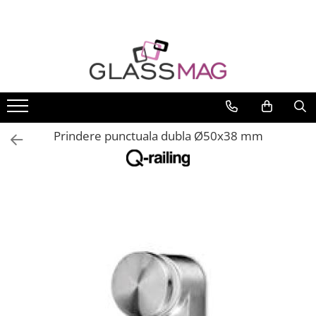
Toate Produsele
Usi pivotante
Seturi usi pivotante
Amortizoare pardoseala
Prindere punctuala dubla Ø50x38 mm
Feronerie usi pivotante
Incuietori aplicate
Balamale usi batante
Balamale hidraulice
Balamale usa batanta
Balamale portita sticla
Balamale usi armonice
Usi pe toc
Set toc usa sticla