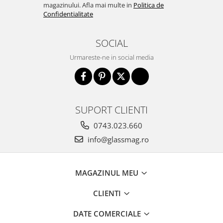
Incuietori electrice
magazinului. Afla mai multe in
Politica de
Confidentialitate
Sisteme antipanica
Accesorii compartimentare toalete
SOCIAL
Accesorii
Urmareste-ne in social media
SUPORT CLIENTI
0743.023.660
info@glassmag.ro
MAGAZINUL MEU
CLIENTI
DATE COMERCIALE