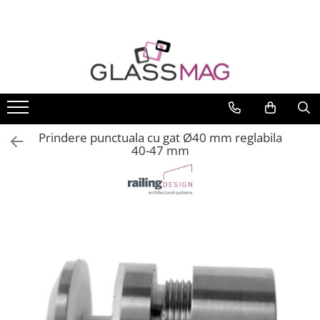
Toate Produsele
Usi pivotante
Seturi usi pivotante
Amortizoare pardoseala
Prindere punctuala cu gat Ø40 mm reglabila
Feronerie usi pivotante
40-47 mm
Incuietori aplicate
Balamale usi batante
Balamale hidraulice
Balamale usa batanta
Balamale portita sticla
Balamale usi armonice
Usi pe toc
Set toc usa sticla