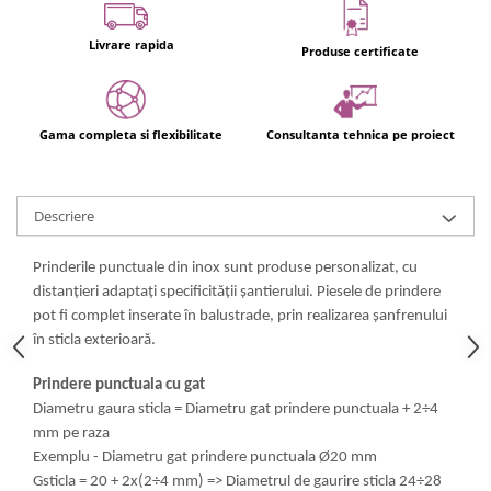
Usi glisante automate
Componente usi glisante manuale
Livrare rapida
Produse certificate
Usi armonice
Usi glisant-telescopice
Gama completa si flexibilitate
Consultanta tehnica pe proiect
Pereti amovibili
Usi glisante pentru vitrine
Manere
Descriere
Manere tragatoare
Prinderile punctuale din inox sunt produse personalizat, cu
Manere scoica
distanțieri adaptați specificității șantierului. Piesele de prindere
Sisteme cabine dus
pot fi complet inserate în balustrade, prin realizarea șanfrenului
Cabine dus
în sticla exterioară.
Componente cabine dus
Prindere punctuala cu gat
Balamale cabine dus
Diametru gaura sticla = Diametru gat prindere punctuala + 2÷4
mm pe raza
Conectori cabine dus
Exemplu - Diametru gat prindere punctuala Ø20 mm
Profil U cabine dus
Gsticla = 20 + 2x(2÷4 mm) => Diametrul de gaurire sticla 24÷28