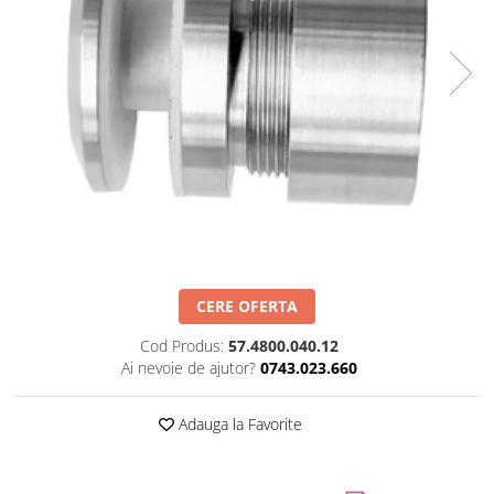
Set profil toc usa sticla
Profil toc usa sticla
Feronerie toc usa sticla
Set broasca + balama + maner usa
sticla
Set broasca + balama usa sticla
Balama usa sticla
Broasca usa sticla
Maner broasca usa sticla
Cilindri broasca usa sticla
CERE OFERTA
Amortizoare cu brat/sina
Compartimentari
Cod Produs:
57.4800.040.12
Ai nevoie de ajutor?
0743.023.660
Profile perimetrale
Profile U
Adauga la Favorite
Usi glisante
Usi glisante manuale