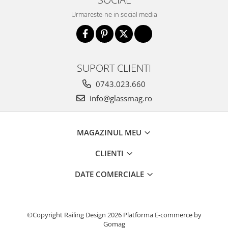
Incuietori electrice
Urmareste-ne in social media
Sisteme antipanica
Accesorii compartimentare toalete
Accesorii
SUPORT CLIENTI
0743.023.660
info@glassmag.ro
MAGAZINUL MEU
CLIENTI
DATE COMERCIALE
©Copyright Railing Design 2026
Platforma E-commerce by
Gomag