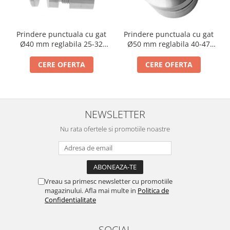
Cabluri si componente montanti
balustrada
Prindere punctuala cu gat
Prindere punctuala cu gat
Mana curenta perete
Ø40 mm reglabila 25-32
Ø50 mm reglabila 40-47
Mana curenta
mm
mm
CERE OFERTA
CERE OFERTA
Suporti mana curenta
Accesorii mana curenta
Prinderi punctuale
Prinderi punctuale
NEWSLETTER
Conectori sticla
Nu rata ofertele si promotiile noastre
Cleme sticla
Accesorii prinderi punctuale
Sisteme copertina
Vreau sa primesc newsletter cu promotiile
Seturi copertina
magazinului. Afla mai multe in
Politica de
Confidentialitate
Componente copertina
Securitate
SOCIAL