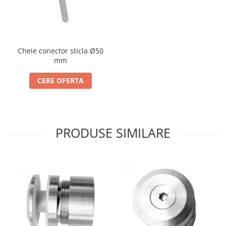
Cabluri si componente montanti
balustrada
Mana curenta perete
Mana curenta
Cheie conector sticla Ø50
mm
Suporti mana curenta
CERE OFERTA
Accesorii mana curenta
Prinderi punctuale
Prinderi punctuale
Conectori sticla
PRODUSE SIMILARE
Cleme sticla
Accesorii prinderi punctuale
Sisteme copertina
Seturi copertina
Componente copertina
Securitate