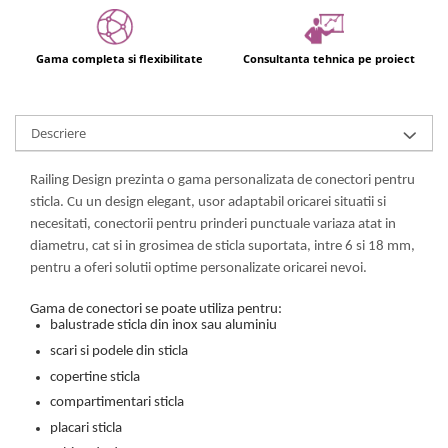
Usi glisante automate
Componente usi glisante manuale
Gama completa si flexibilitate
Consultanta tehnica pe proiect
Usi armonice
Usi glisant-telescopice
Pereti amovibili
Descriere
Usi glisante pentru vitrine
Railing Design prezinta o gama personalizata de conectori pentru
Manere
sticla. Cu un design elegant, usor adaptabil oricarei situatii si
Manere tragatoare
necesitati, conectorii pentru prinderi punctuale variaza atat in
diametru, cat si in grosimea de sticla suportata, intre 6 si 18 mm,
Manere scoica
pentru a oferi solutii optime personalizate oricarei nevoi.
Sisteme cabine dus
Cabine dus
Gama de conectori se poate utiliza pentru:
balustrade sticla din inox sau aluminiu
Componente cabine dus
scari si podele din sticla
Balamale cabine dus
copertine sticla
Conectori cabine dus
compartimentari sticla
placari sticla
Profil U cabine dus