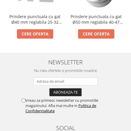
Incuietori electrice
Sisteme antipanica
Prindere punctuala cu gat
Prindere punctuala cu gat
Accesorii compartimentare toalete
Ø40 mm reglabila 25-32
Ø50 mm reglabila 40-47
Accesorii
mm
mm
CERE OFERTA
CERE OFERTA
NEWSLETTER
Nu rata ofertele si promotiile noastre
Vreau sa primesc newsletter cu promotiile
magazinului. Afla mai multe in
Politica de
Confidentialitate
SOCIAL