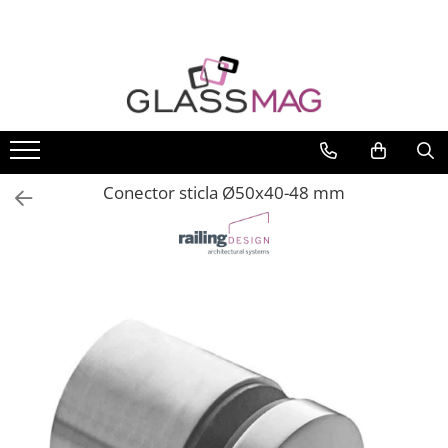
Toate Produsele
Usi pivotante
Seturi usi pivotante
Amortizoare pardoseala
Conector sticla Ø50x40-48 mm
Feronerie usi pivotante
Incuietori aplicate
Balamale usi batante
Balamale hidraulice
Balamale usa batanta
Balamale portita sticla
Balamale usi armonice
Usi pe toc
Set toc usa sticla